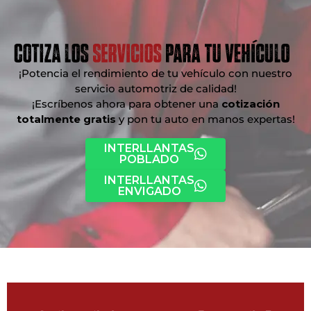
¡Potencia el rendimiento de tu vehículo con nuestro
servicio automotriz de calidad!
¡Escríbenos ahora para obtener una
cotización
totalmente gratis
y pon tu auto en manos expertas!
INTERLLANTAS
POBLADO
INTERLLANTAS
ENVIGADO