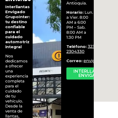
Antioquia.
Interllantas
Envigado
Horario:
Lun.
GrupoInter:
a Vier. 8:00
tu destino
AM a 6:00
confiable
PM – Sab.
para el
8:00 AM a
cuidado
1:30 PM
automotriz
Teléfono:
323
integral
2304330
Nos
Correo:
envigado@grupo
dedicamos
a ofrecer
una
INTERLLANTAS
ENVIGADO
experiencia
completa
para el
cuidado
de tu
vehículo.
Desde la
venta de
llantas,