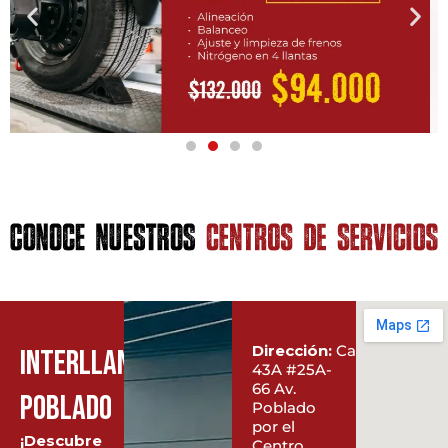
Dirección:
Carrera
interllantas
43A #25A-
66 Av.
poblado
Poblado
por el
¡Descubre
Centro