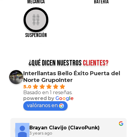
Mecánica
Batería
suspención
¿qué dicen nuestros
clientes?
Interllantas Bello Éxito Puerta del
Norte GrupoInter
5.0
Basado en 1 reseñas.
powered by
G
o
o
g
l
e
valóranos en
Brayan Clavijo (ClavoPunk)
3 years ago