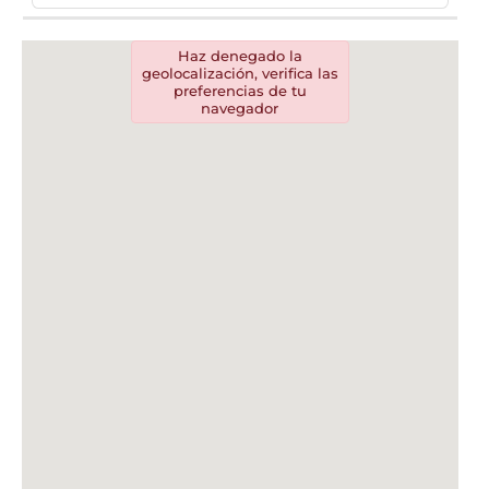
Nariño
Norte de Santander
Norte de santander
Quindío
Santander
Sucre
Tolima
Valle