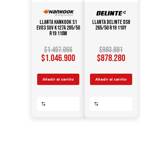
Llanta HANKOOK S1
Llanta DELINTE DS8
Evo3 SUV K127A 265/50
265/50 R19 110Y
R19 110W
$
1.497.066
$
983.881
$
1.046.900
$
878.280
Añadir al carrito
Añadir al carrito
Comparar
Comparar