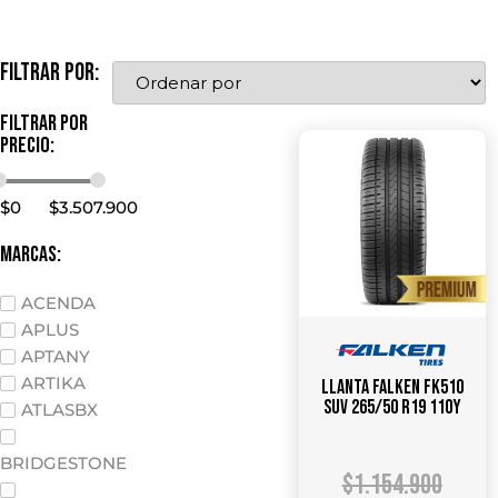
Filtrar por:
Filtrar por
precio:
$
0
$
3.507.900
marcas:
ACENDA
APLUS
APTANY
ARTIKA
Llanta FALKEN FK510
SUV 265/50 R19 110Y
ATLASBX
BRIDGESTONE
$
1.154.900