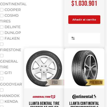
$
1.030.901
CONTINENTAL
COOPER
COSMO
Añadir al carrito
TIRES
DELINTE
DUNLOP
Comparar
FALKEN
FIRESTONE
GENERAL
TIRE
GITI
GOODYEAR
HANKOOK
KENDA
Llanta GENERAL TIRE
Llanta CONTINENTAL