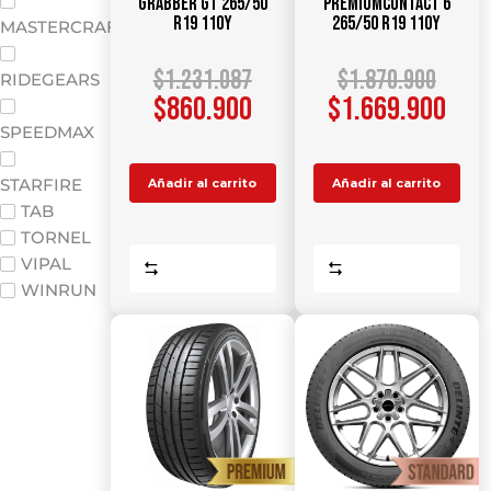
Grabber GT 265/50
PremiumContact 6
R19 110Y
265/50 R19 110Y
MASTERCRAFT
$
1.231.087
$
1.870.900
RIDEGEARS
$
860.900
$
1.669.900
SPEEDMAX
STARFIRE
Añadir al carrito
Añadir al carrito
TAB
TORNEL
VIPAL
Comparar
Comparar
WINRUN