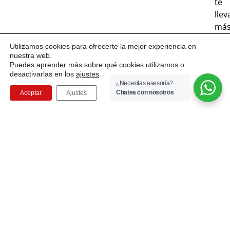
te
llev
má
allá
Utilizamos cookies para ofrecerte la mejor experiencia en
de
nuestra web.
los
Puedes aprender más sobre qué cookies utilizamos o
desactivarlas en los
ajustes
.
lími
¿Necesitas asesoría?
Pre
Chatea con nosotros
Aceptar
Ajustes
par
exp
nue
hor
con
tota
con
S
m