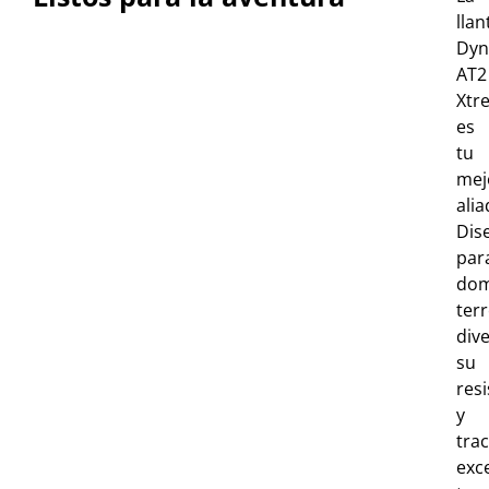
llan
Dyn
AT2
Xtr
es
tu
mej
alia
Dis
par
dom
ter
div
su
resi
y
tra
exc