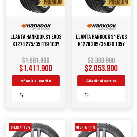
Llanta HANKOOK S1 Evo3
Llanta HANKOOK S1 Evo3
K127B 275/35 R19 100Y
K127B 285/35 R20 105Y
$
1.581.900
$
2.300.900
$
1.411.900
$
2.053.900
Añadir al carrito
Añadir al carrito
Comparar
Comparar
OFERTA -16%
OFERTA -11%