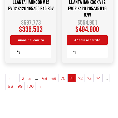
Llanta HANKOOK V12
Llanta HANKOOK V12
Evo2 K120 195/55 R15 85V
Evo2 K120 205/45 R16
87W
$
697.773
$
554.901
$
336.503
$
494.900
Añadir al carrito
Añadir al carrito
Comparar
Comparar
←
1
2
3
…
68
69
70
71
72
73
74
…
98
99
100
→