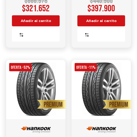
$
666.978
$
445.900
$
321.652
$
397.900
Añadir al carrito
Añadir al carrito
Comparar
Comparar
OFERTA -52%
OFERTA -11%