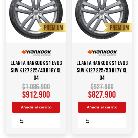
Llanta Hankook S1 Evo3
Llanta Hankook S1 Evo3
SUV K127 225/40 R18Y XL
SUV K127 225/50 R17Y XL
04
04
$
1.086.900
$
927.900
$
912.900
$
827.900
Añadir al carrito
Añadir al carrito
Comparar
Comparar