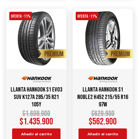
OFERTA -11%
OFERTA -11%
Llanta HANKOOK S1 Evo3
Llanta HANKOOK S1
SUV K127A 285/35 R21
Noble2 H452 215/55 R16
105Y
97W
$
1.608.900
$
629.900
$
1.435.900
$
562.900
Añadir al carrito
Añadir al carrito