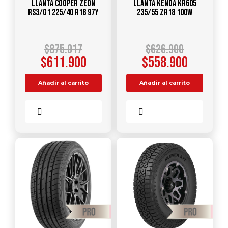
Llanta COOPER ZEON
Llanta KENDA KR605
RS3/G1 225/40 R18 97Y
235/55 ZR18 100W
$
875.017
$
626.900
$
611.900
$
558.900
Añadir al carrito
Añadir al carrito
Comparar
Comparar