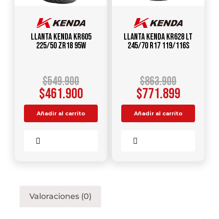
Llanta KENDA KR605
Llanta KENDA KR628 LT
225/50 ZR18 95W
245/70 R17 119/116S
$
549.900
$
863.900
$
461.900
$
771.899
Añadir al carrito
Añadir al carrito
Comparar
Comparar
Valoraciones (0)