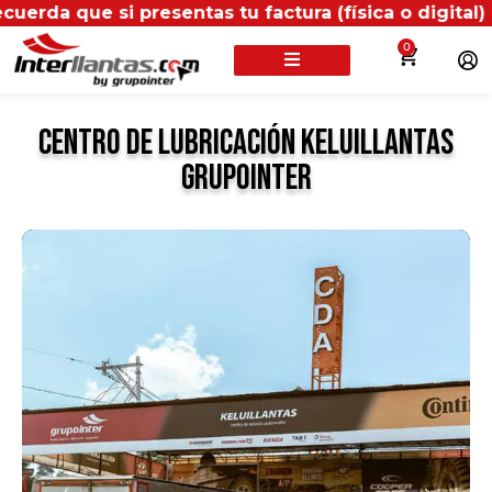
que si presentas tu factura (física o digital) en un
0
Centro de Lubricación Keluillantas
GrupoInter