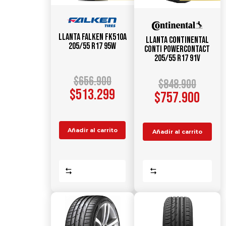
Llanta FALKEN FK510A
Llanta CONTINENTAL
205/55 R17 95W
Conti PowerContact
205/55 R17 91V
$
656.900
$
848.900
$
513.299
$
757.900
Añadir al carrito
Añadir al carrito
Comparar
Comparar