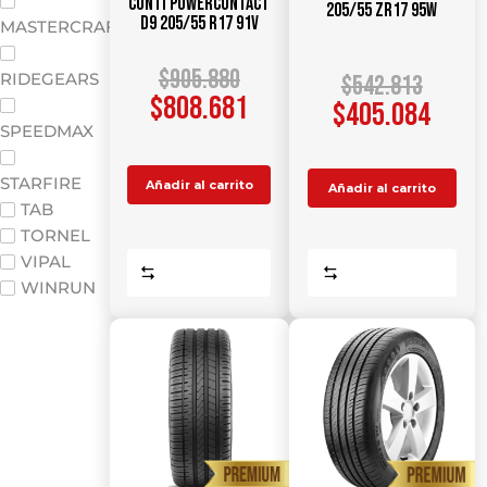
Conti PowerContact
205/55 ZR17 95W
D9 205/55 R17 91V
MASTERCRAFT
$
905.880
RIDEGEARS
$
542.813
$
808.681
$
405.084
SPEEDMAX
STARFIRE
Añadir al carrito
Añadir al carrito
TAB
TORNEL
VIPAL
Comparar
Comparar
WINRUN