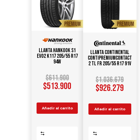
Llanta HANKOOK S1
Llanta CONTINENTAL
Evo2 K117 205/55 R17
ContiPremiumContact
94W
2 TL FR 205/55 R17 91V
$
611.900
$
1.036.679
$
513.900
$
926.279
Añadir al carrito
Añadir al carrito
Comparar
Comparar