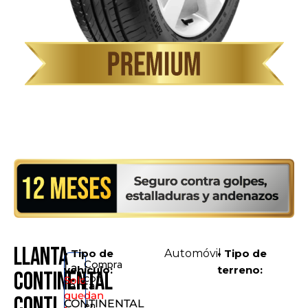
Llanta
• Tipo de
Automóvil
• Tipo de
Compra
La
vehículo:
terreno:
CONTINENTAL
con
Solo
llanta
quedan
Conti
CONTINENTAL
en