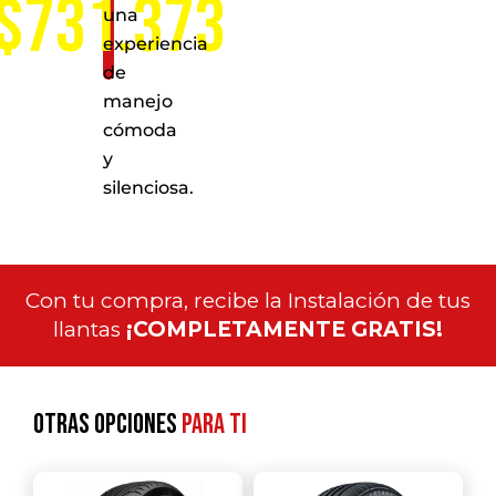
$731.373
una
experiencia
de
manejo
cómoda
y
silenciosa.
Con tu compra, recibe la Instalación de tus
llantas
¡COMPLETAMENTE GRATIS!
Otras opciones
para ti