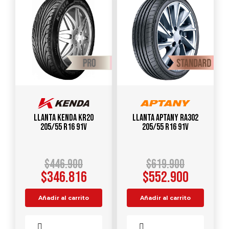
Llanta KENDA KR20
Llanta APTANY RA302
205/55 R16 91V
205/55 R16 91V
$
446.900
$
619.900
$
346.816
$
552.900
Añadir al carrito
Añadir al carrito
Comparar
Comparar