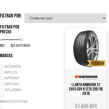
Filtrar por:
Filtrar por
precio:
$
0
$
3.507.900
marcas:
ACENDA
APLUS
APTANY
ARTIKA
Llanta HANKOOK S1
Evo3 SUV K127A 255/55
ATLASBX
ZR18
BRIDGESTONE
$
1.030.901