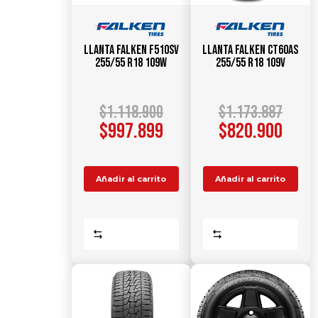
Llanta FALKEN F510SV
Llanta FALKEN CT60AS
255/55 R18 109W
255/55 R18 109V
$
1.118.900
$
1.173.887
$
997.899
$
820.900
Añadir al carrito
Añadir al carrito
Comparar
Comparar