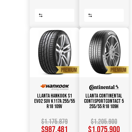
Comparar
Comparar
Llanta HANKOOK S1
Llanta CONTINENTAL
Evo2 SUV K117A 255/55
ContiSportContact 5
R18 109V
255/55 R18 109H
$
1.175.879
$
1.205.900
$
987.481
$
1.075.900