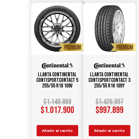
Llanta CONTINENTAL
Llanta CONTINENTAL
ContiSportContact 5
ContiSportContact 3
255/55 R18 109V
255/55 R18 109Y
$
1.140.899
$
1.426.997
$
1.017.900
$
997.899
Añadir al carrito
Añadir al carrito