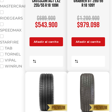
CrossContact LX2
Grabber GT 255/55
255/55 R18 109H
R18 109Y
MASTERCRAFT
$
689.900
$
1.200.900
RIDEGEARS
$
543.900
$
979.098
SPEEDMAX
STARFIRE
Añadir al carrito
Añadir al carrito
TAB
TORNEL
VIPAL
Comparar
Comparar
WINRUN