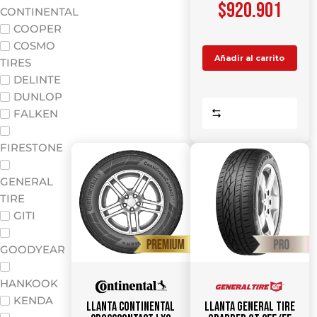
$
920.901
CONTINENTAL
COOPER
COSMO
Añadir al carrito
TIRES
DELINTE
DUNLOP
Comparar
FALKEN
FIRESTONE
GENERAL
TIRE
GITI
GOODYEAR
HANKOOK
KENDA
Llanta CONTINENTAL
Llanta GENERAL TIRE