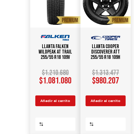
Llanta FALKEN
Llanta COOPER
WildPeak AT TRAIL
Discoverer ATT
255/55 R18 109V
255/55 R18 109H
$
1.210.680
$
1.313.477
$
1.081.080
$
980.207
Añadir al carrito
Añadir al carrito
Comparar
Comparar