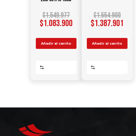
$
1.549.977
$
1.554.900
$
1.083.900
$
1.387.901
Añadir al carrito
Añadir al carrito
Comparar
Comparar