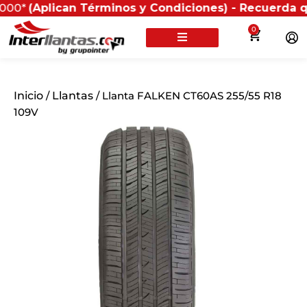
plican Términos y Condiciones) - Recuerda que si pre
0
Inicio
/
Llantas
/ Llanta FALKEN CT60AS 255/55 R18
109V