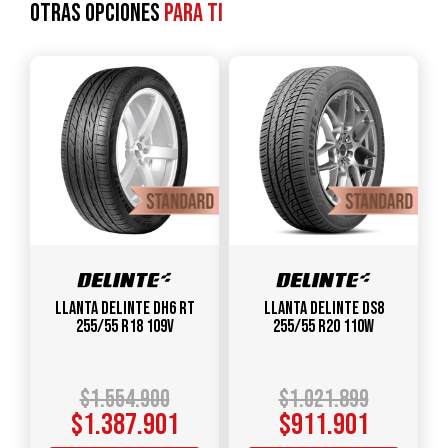
Otras opciones
para ti
Llanta DELINTE DH6 RT
Llanta DELINTE DS8
255/55 R18 109V
255/55 R20 110W
$
1.554.900
$
1.021.899
$
1.387.901
$
911.901