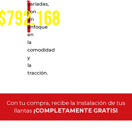
nacional
variadas,
$792.168
con
un
enfoque
en
la
comodidad
y
la
tracción.
Con tu compra, recibe la Instalación de tus
llantas
¡COMPLETAMENTE GRATIS!