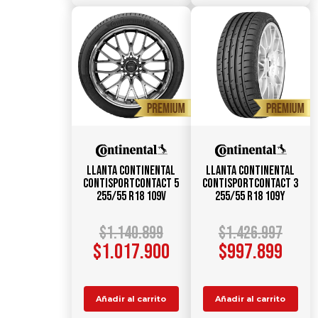
Llanta CONTINENTAL
Llanta CONTINENTAL
ContiSportContact 5
ContiSportContact 3
255/55 R18 109V
255/55 R18 109Y
$
1.140.899
$
1.426.997
$
1.017.900
$
997.899
Añadir al carrito
Añadir al carrito