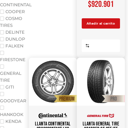
$
920.901
CONTINENTAL
COOPER
COSMO
Añadir al carrito
TIRES
DELINTE
DUNLOP
Comparar
FALKEN
FIRESTONE
GENERAL
TIRE
GITI
GOODYEAR
HANKOOK
KENDA
Llanta CONTINENTAL
Llanta GENERAL TIRE