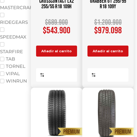
CrossContact LX2
Grabber GT 255/55
255/55 R18 109H
R18 109Y
MASTERCRAFT
$
689.900
$
1.200.900
RIDEGEARS
$
543.900
$
979.098
SPEEDMAX
STARFIRE
Añadir al carrito
Añadir al carrito
TAB
TORNEL
VIPAL
Comparar
Comparar
WINRUN