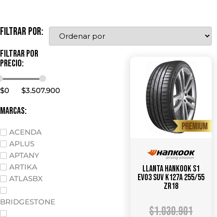
Filtrar por:
Filtrar por
precio:
$
0
$
3.507.900
marcas:
ACENDA
APLUS
APTANY
ARTIKA
Llanta HANKOOK S1
Evo3 SUV K127A 255/55
ATLASBX
ZR18
BRIDGESTONE
$
1.030.901