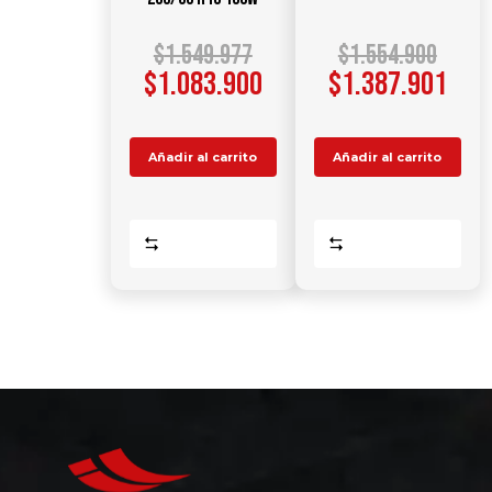
$
1.549.977
$
1.554.900
$
1.083.900
$
1.387.901
Añadir al carrito
Añadir al carrito
Comparar
Comparar