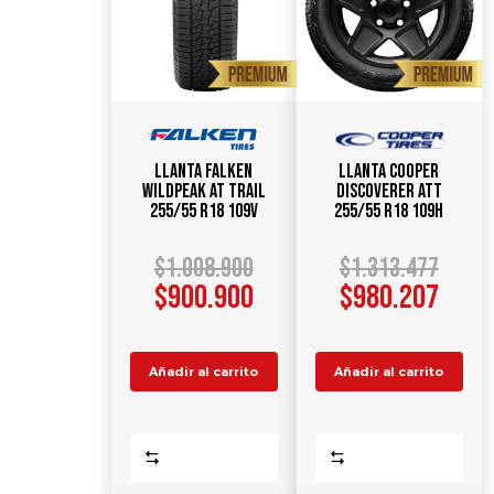
Llanta FALKEN
Llanta COOPER
WildPeak AT TRAIL
Discoverer ATT
255/55 R18 109V
255/55 R18 109H
$
1.008.900
$
1.313.477
$
900.900
$
980.207
Añadir al carrito
Añadir al carrito
Comparar
Comparar