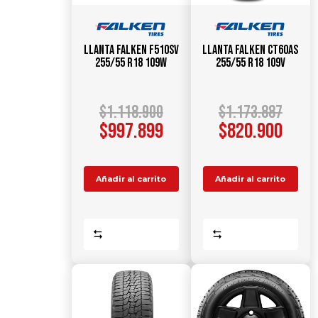
Llanta FALKEN F510SV
Llanta FALKEN CT60AS
255/55 R18 109W
255/55 R18 109V
$
1.118.900
$
1.173.887
$
997.899
$
820.900
Añadir al carrito
Añadir al carrito
Comparar
Comparar