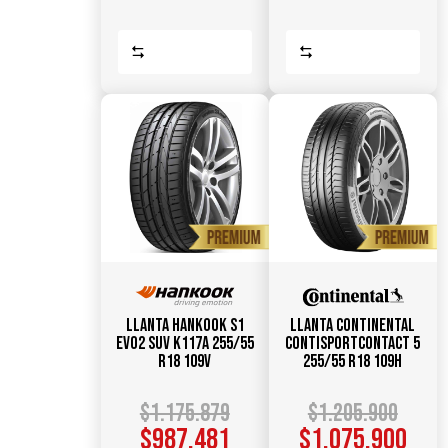
Comparar
Comparar
Llanta HANKOOK S1
Llanta CONTINENTAL
Evo2 SUV K117A 255/55
ContiSportContact 5
R18 109V
255/55 R18 109H
$
1.175.879
$
1.205.900
$
987.481
$
1.075.900