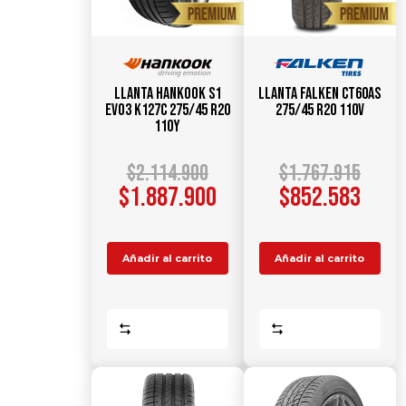
Llanta HANKOOK S1
Llanta FALKEN CT60AS
Evo3 K127C 275/45 R20
275/45 R20 110V
110Y
$
2.114.900
$
1.767.915
$
1.887.900
$
852.583
Añadir al carrito
Añadir al carrito
Comparar
Comparar