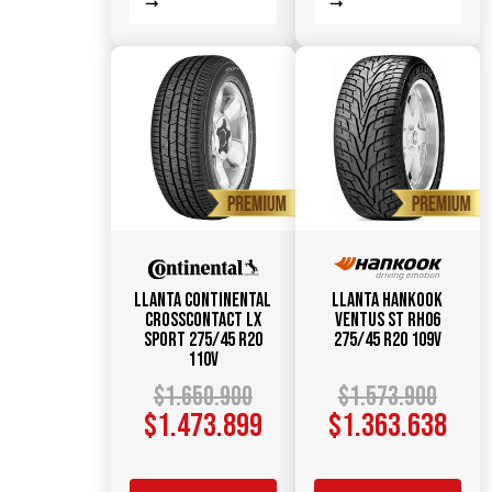
Llanta CONTINENTAL
Llanta HANKOOK
CrossContact LX
Ventus ST RH06
Sport 275/45 R20
275/45 R20 109V
110V
$
1.650.900
$
1.573.900
$
1.473.899
$
1.363.638