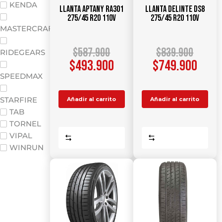
KENDA
Llanta APTANY RA301
Llanta DELINTE DS8
275/45 R20 110V
275/45 R20 110V
MASTERCRAFT
$
587.900
$
839.900
RIDEGEARS
$
493.900
$
749.900
SPEEDMAX
STARFIRE
Añadir al carrito
Añadir al carrito
TAB
TORNEL
VIPAL
Comparar
Comparar
WINRUN