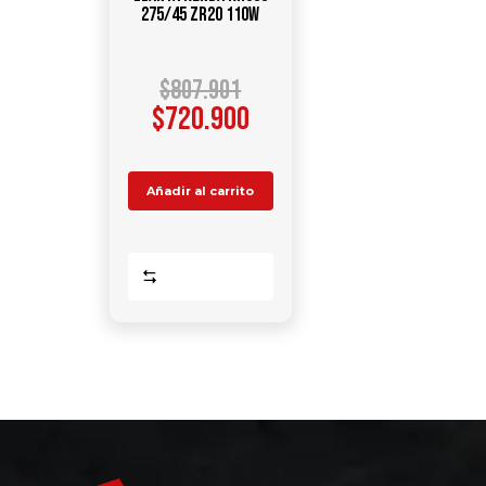
275/45 ZR20 110W
$
807.901
$
720.900
Añadir al carrito
Comparar