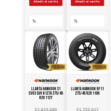
Añadir al carrito
Añadir al carrito
Comparar
Comparar
Llanta HANKOOK S1
Llanta HANKOOK RF11
Evo3 SUV K127A 275/45
275/45 R20 110H
R20 112Y
$
1.912.680
$
1.733.017