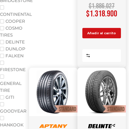
BRIDGESTONE
$
1.886.027
$
1.318.900
CONTINENTAL
COOPER
COSMO
Añadir al carrito
TIRES
DELINTE
DUNLOP
Comparar
FALKEN
FIRESTONE
GENERAL
TIRE
GITI
GOODYEAR
HANKOOK