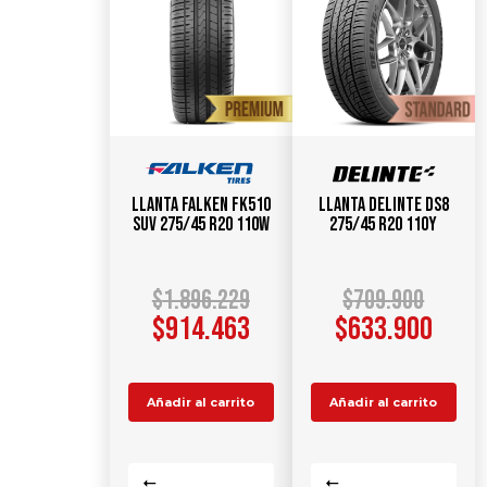
Llanta FALKEN FK510
Llanta DELINTE DS8
SUV 275/45 R20 110W
275/45 R20 110Y
$
1.896.229
$
709.900
$
914.463
$
633.900
Añadir al carrito
Añadir al carrito
Comparar
Comparar