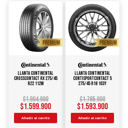
Llanta CONTINENTAL
Llanta CONTINENTAL
CrossContact RX 275/45
ContiSportContact 5
R22 112W
275/45 R18 103Y
$
1.904.900
$
1.785.900
$
1.599.900
$
1.593.900
Añadir al carrito
Añadir al carrito