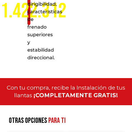
1.422.312
dirigibilidad,
características
de
frenado
superiores
y
estabilidad
direccional.
Con tu compra, recibe la Instalación de tus
llantas
¡COMPLETAMENTE GRATIS!
Otras opciones
para ti