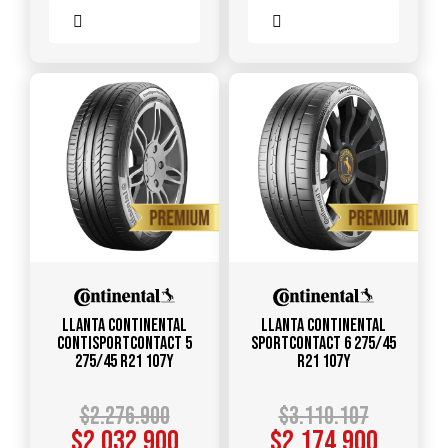
Comparar
Comparar
Llanta CONTINENTAL
Llanta CONTINENTAL
ContiSportContact 5
SportContact 6 275/45
275/45 R21 107Y
R21 107Y
$
2.276.900
$
3.110.107
$
2.032.900
$
2.174.900