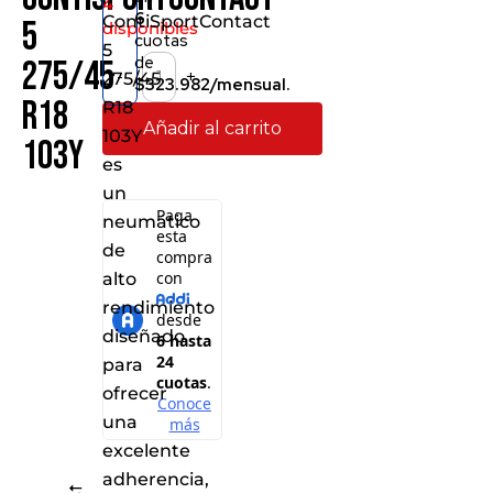
4
6
ContiSportContact
5
disponibles
cuotas
5
de
275/45
-
+
275/45
$323.982/mensual.
R18
R18
Añadir al carrito
103Y
103Y
es
un
neumático
de
alto
rendimiento
diseñado
para
ofrecer
una
excelente
adherencia,
Comparar