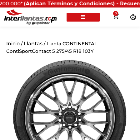
(Aplican Términos y Condiciones) - Recuerda que si p
0
Inicio
/
Llantas
/ Llanta CONTINENTAL
ContiSportContact 5 275/45 R18 103Y