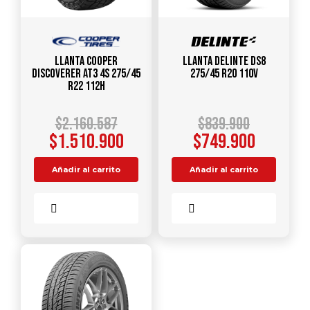
Llanta COOPER
Llanta DELINTE DS8
Discoverer AT3 4S 275/45
275/45 R20 110V
R22 112H
$
2.160.587
$
839.900
$
1.510.900
$
749.900
Añadir al carrito
Añadir al carrito
Comparar
Comparar