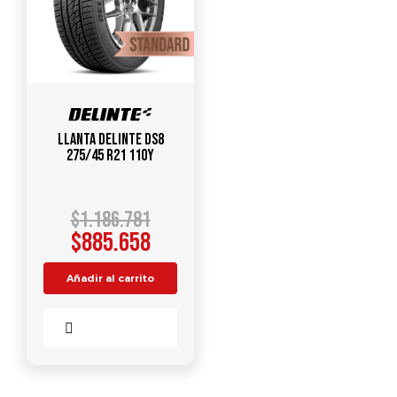
Llanta DELINTE DS8
275/45 R21 110Y
$
1.186.781
$
885.658
Añadir al carrito
Comparar