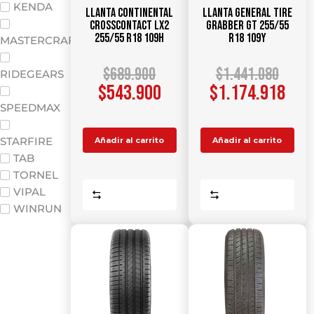
KENDA
Llanta CONTINENTAL
Llanta GENERAL TIRE
CrossContact LX2
Grabber GT 255/55
255/55 R18 109H
R18 109Y
MASTERCRAFT
$
689.900
$
1.441.080
RIDEGEARS
$
543.900
$
1.174.918
SPEEDMAX
STARFIRE
Añadir al carrito
Añadir al carrito
TAB
TORNEL
VIPAL
Comparar
Comparar
WINRUN