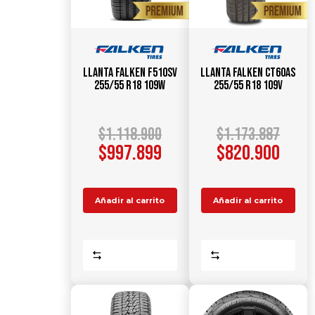
Llanta FALKEN F510SV
Llanta FALKEN CT60AS
255/55 R18 109W
255/55 R18 109V
$
1.118.900
$
1.173.887
$
997.899
$
820.900
Añadir al carrito
Añadir al carrito
Comparar
Comparar