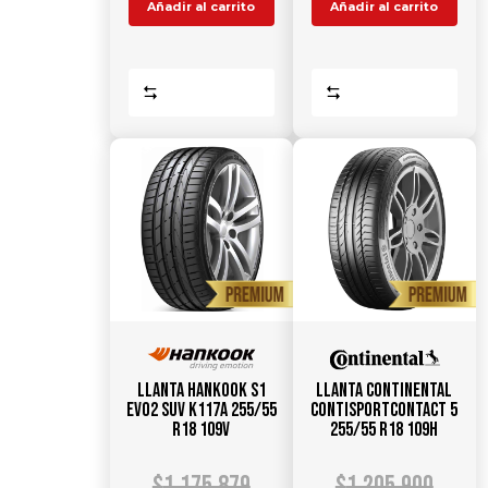
Añadir al carrito
Añadir al carrito
Comparar
Comparar
Llanta HANKOOK S1
Llanta CONTINENTAL
Evo2 SUV K117A 255/55
ContiSportContact 5
R18 109V
255/55 R18 109H
$
1.175.879
$
1.205.900