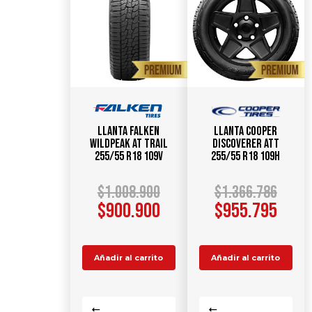
Llanta FALKEN
Llanta COOPER
WildPeak AT TRAIL
Discoverer ATT
255/55 R18 109V
255/55 R18 109H
$
1.008.900
$
1.366.786
$
900.900
$
955.795
Añadir al carrito
Añadir al carrito
Comparar
Comparar