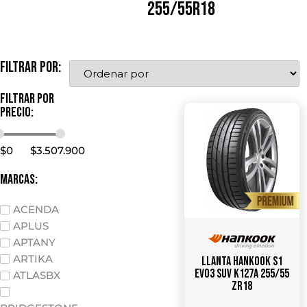
255/55R18
Filtrar por:
Filtrar por
precio:
$
0
$
3.507.900
marcas:
ACENDA
APLUS
APTANY
ARTIKA
Llanta HANKOOK S1
Evo3 SUV K127A 255/55
ATLASBX
ZR18