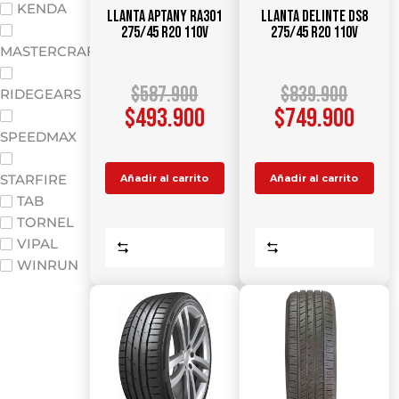
KENDA
Llanta APTANY RA301
Llanta DELINTE DS8
275/45 R20 110V
275/45 R20 110V
MASTERCRAFT
$
587.900
$
839.900
RIDEGEARS
$
493.900
$
749.900
SPEEDMAX
STARFIRE
Añadir al carrito
Añadir al carrito
TAB
TORNEL
VIPAL
Comparar
Comparar
WINRUN