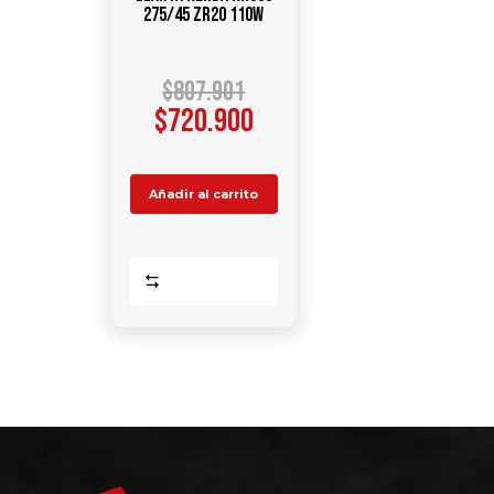
275/45 ZR20 110W
$
807.901
$
720.900
Añadir al carrito
Comparar