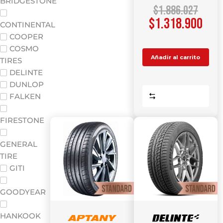
BRIDGESTONE
$
1.886.027
$
1.318.900
CONTINENTAL
COOPER
COSMO
Añadir al carrito
TIRES
DELINTE
DUNLOP
Comparar
FALKEN
FIRESTONE
GENERAL
TIRE
GITI
GOODYEAR
HANKOOK