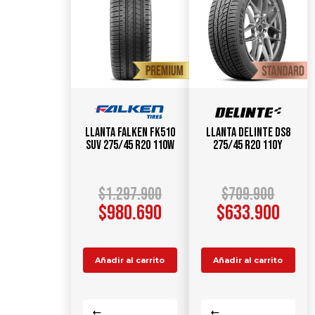
Llanta FALKEN FK510
Llanta DELINTE DS8
SUV 275/45 R20 110W
275/45 R20 110Y
$
1.297.900
$
709.900
$
980.690
$
633.900
Añadir al carrito
Añadir al carrito
Comparar
Comparar