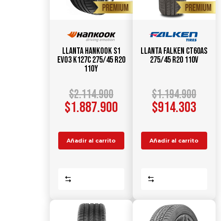
Llanta HANKOOK S1
Llanta FALKEN CT60AS
Evo3 K127C 275/45 R20
275/45 R20 110V
110Y
$
2.114.900
$
1.194.900
$
1.887.900
$
914.303
Añadir al carrito
Añadir al carrito
Comparar
Comparar