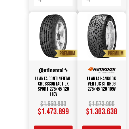
Llanta CONTINENTAL
Llanta HANKOOK
CrossContact LX
Ventus ST RH06
Sport 275/45 R20
275/45 R20 109V
110V
$
1.650.900
$
1.573.900
$
1.473.899
$
1.363.638