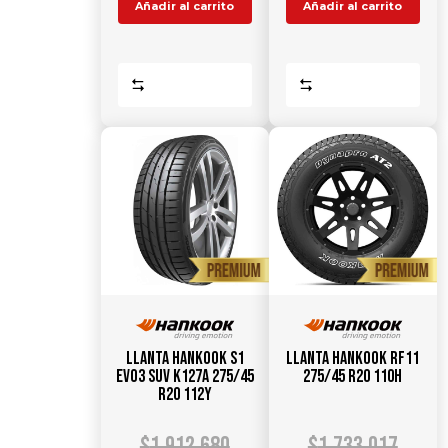
Añadir al carrito
Añadir al carrito
Comparar
Comparar
Llanta HANKOOK S1
Llanta HANKOOK RF11
Evo3 SUV K127A 275/45
275/45 R20 110H
R20 112Y
$
1.912.680
$
1.733.017