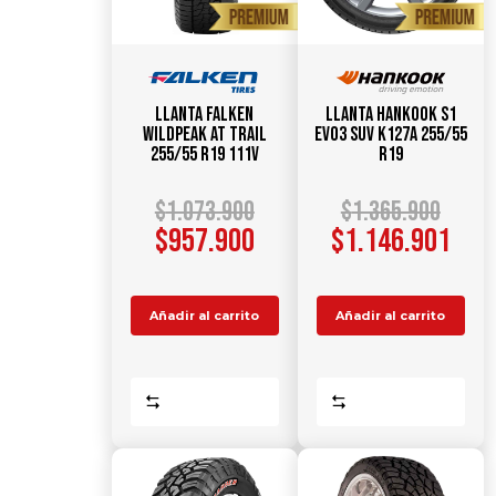
Llanta FALKEN
Llanta HANKOOK S1
WildPeak AT TRAIL
Evo3 SUV K127A 255/55
255/55 R19 111V
R19
$
1.073.900
$
1.365.900
$
957.900
$
1.146.901
Añadir al carrito
Añadir al carrito
Comparar
Comparar