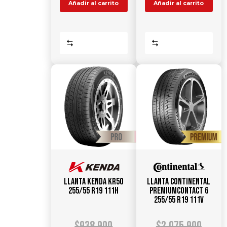
Añadir al carrito
Añadir al carrito
Comparar
Comparar
Llanta KENDA KR50
Llanta CONTINENTAL
255/55 R19 111H
PremiumContact 6
255/55 R19 111V
$
938.900
$
2.075.900