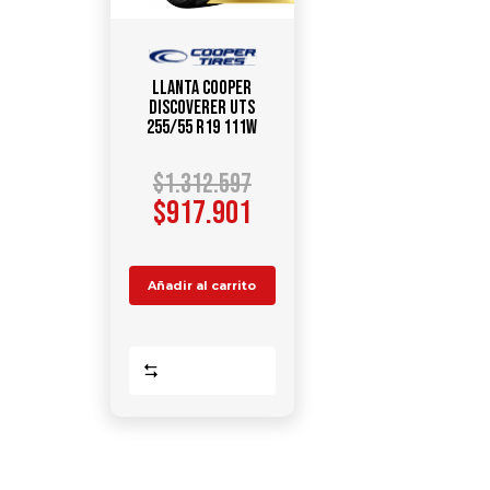
Llanta COOPER
DISCOVERER UTS
255/55 R19 111W
$
1.312.597
$
917.901
Añadir al carrito
Comparar