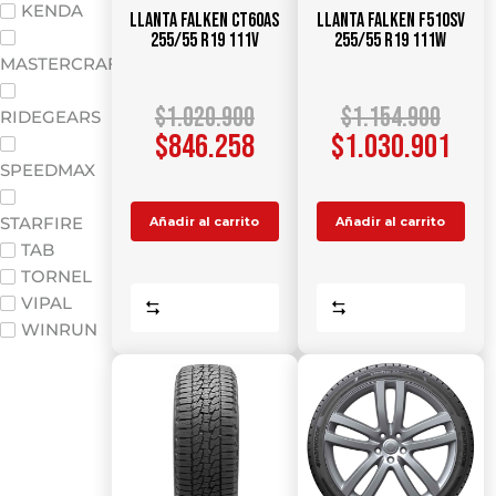
KENDA
Llanta FALKEN CT60AS
Llanta FALKEN F510SV
255/55 R19 111V
255/55 R19 111W
MASTERCRAFT
$
1.020.900
$
1.154.900
RIDEGEARS
$
846.258
$
1.030.901
SPEEDMAX
STARFIRE
Añadir al carrito
Añadir al carrito
TAB
TORNEL
VIPAL
Comparar
Comparar
WINRUN