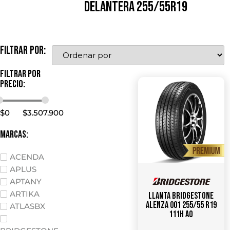
DELANTERA 255/55R19
Filtrar por:
Filtrar por
precio:
$
0
$
3.507.900
marcas:
ACENDA
APLUS
APTANY
ARTIKA
Llanta Bridgestone
Alenza 001 255/55 R19
ATLASBX
111H AO