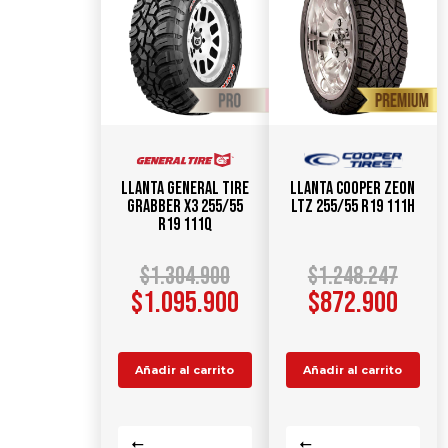
Llanta GENERAL TIRE
Llanta COOPER Zeon
GRABBER X3 255/55
LTZ 255/55 R19 111H
R19 111Q
$
1.304.900
$
1.248.247
$
1.095.900
$
872.900
Añadir al carrito
Añadir al carrito
Comparar
Comparar