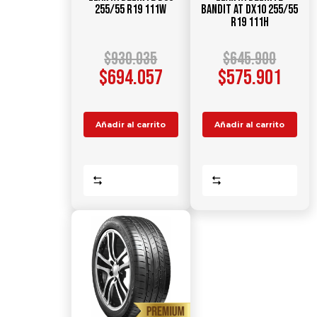
255/55 R19 111W
Bandit AT DX10 255/55
R19 111H
$
930.035
$
645.900
$
694.057
$
575.901
Añadir al carrito
Añadir al carrito
Comparar
Comparar