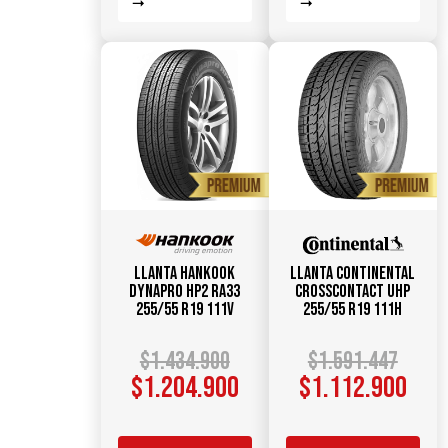
Llanta HANKOOK
Llanta CONTINENTAL
Dynapro HP2 RA33
CrossContact UHP
255/55 R19 111V
255/55 R19 111H
$
1.434.900
$
1.591.447
$
1.204.900
$
1.112.900