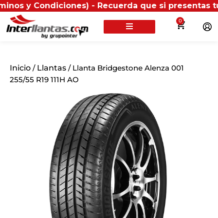
ndiciones) - Recuerda que si presentas tu factura (f
0
Inicio
/
Llantas
/ Llanta Bridgestone Alenza 001
255/55 R19 111H AO