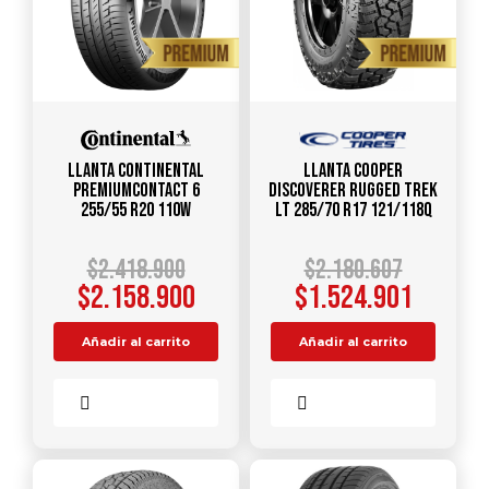
Llanta CONTINENTAL
Llanta COOPER
PREMIUMCONTACT 6
DISCOVERER RUGGED TREK
255/55 R20 110W
LT 285/70 R17 121/118Q
$
2.418.900
$
2.180.607
$
2.158.900
$
1.524.901
Añadir al carrito
Añadir al carrito
Comparar
Comparar