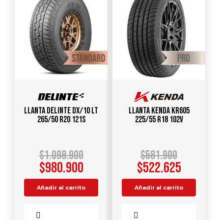
Llanta DELINTE DX/10 LT
Llanta KENDA KR605
265/50 R20 121S
225/55 R18 102V
$
1.098.900
$
581.900
$
980.900
$
522.625
Añadir al carrito
Añadir al carrito
Comparar
Comparar