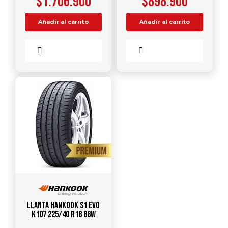
$
1.706.900
$
898.900
Añadir al carrito
Añadir al carrito
Comparar
Comparar
Llanta HANKOOK S1 Evo
K107 225/40 R18 88W