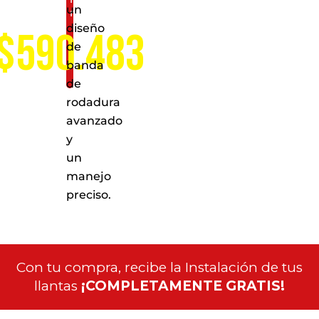
un
nacional
diseño
$590.483
de
banda
de
rodadura
avanzado
y
un
manejo
preciso.
Con tu compra, recibe la Instalación de tus
llantas
¡COMPLETAMENTE GRATIS!