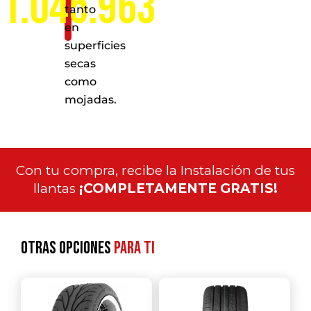
1.045.963
tanto
en
superficies
secas
como
mojadas.
Con tu compra, recibe la Instalación de tus
llantas
¡COMPLETAMENTE GRATIS!
Otras opciones
para ti