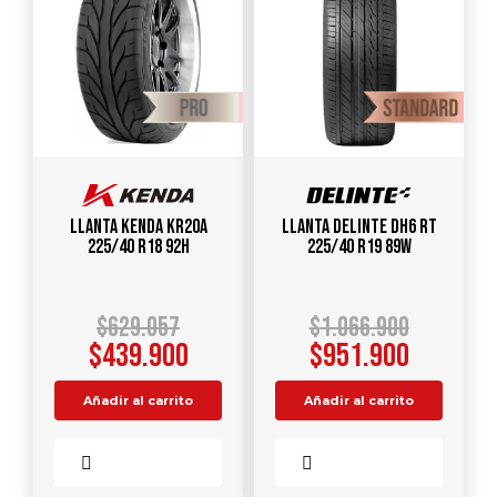
Llanta KENDA KR20A
Llanta DELINTE DH6 RT
225/40 R18 92H
225/40 R19 89W
$
629.057
$
1.066.900
$
439.900
$
951.900
Añadir al carrito
Añadir al carrito
Comparar
Comparar