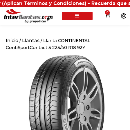
an Términos y Condiciones) - Recuerda que si present
0
Inicio
/
Llantas
/ Llanta CONTINENTAL
ContiSportContact 5 225/40 R18 92Y