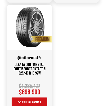
Llanta CONTINENTAL
ContiSportContact 5
225/40 R18 92W
$
1.285.427
$
898.900
Añadir al carrito