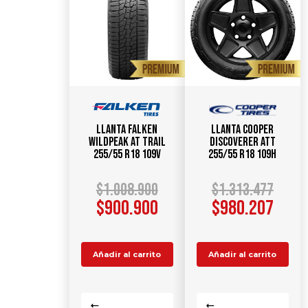
Llanta FALKEN
Llanta COOPER
WildPeak AT TRAIL
Discoverer ATT
255/55 R18 109V
255/55 R18 109H
$
1.008.900
$
1.313.477
$
900.900
$
980.207
Añadir al carrito
Añadir al carrito
Comparar
Comparar