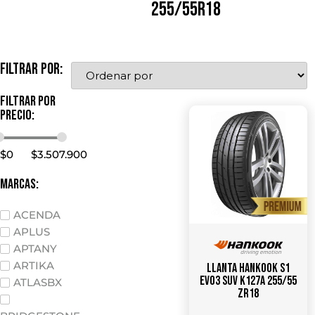
255/55R18
Filtrar por:
Filtrar por
precio:
$
0
$
3.507.900
marcas:
ACENDA
APLUS
APTANY
ARTIKA
Llanta HANKOOK S1
Evo3 SUV K127A 255/55
ATLASBX
ZR18