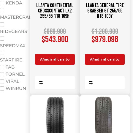
KENDA
Llanta CONTINENTAL
Llanta GENERAL TIRE
CrossContact LX2
Grabber GT 255/55
255/55 R18 109H
R18 109Y
MASTERCRAFT
$
689.900
$
1.200.900
RIDEGEARS
$
543.900
$
979.098
SPEEDMAX
STARFIRE
Añadir al carrito
Añadir al carrito
TAB
TORNEL
VIPAL
Comparar
Comparar
WINRUN