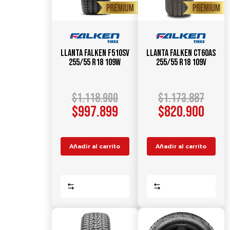
Llanta FALKEN F510SV
Llanta FALKEN CT60AS
255/55 R18 109W
255/55 R18 109V
$
1.118.900
$
1.173.887
$
997.899
$
820.900
Añadir al carrito
Añadir al carrito
Comparar
Comparar