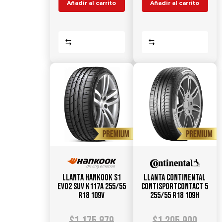
Añadir al carrito
Añadir al carrito
Comparar
Comparar
Llanta HANKOOK S1
Llanta CONTINENTAL
Evo2 SUV K117A 255/55
ContiSportContact 5
R18 109V
255/55 R18 109H
$
1.175.879
$
1.205.900