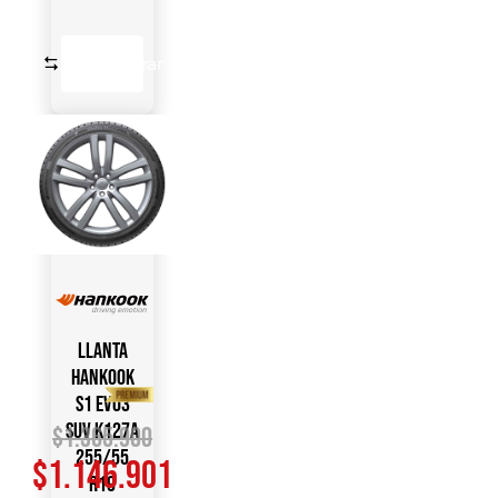
Comparar
Llanta
HANKOOK
S1 Evo3
SUV K127A
$
1.365.900
255/55
$
1.146.901
R19