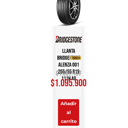
Llanta
Bridgestone
Alenza 001
255/55 R19
$
1.567.137
111H AO
$
1.095.900
Añadir
al
carrito