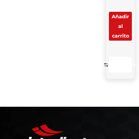
Añadir
al
carrito
Comparar