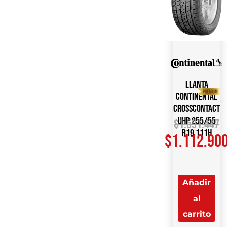
Llanta
CONTINENTAL
CrossContact
UHP 255/55
$
1.591.447
R19 111H
$
1.112.90
Añadir
al
carrito