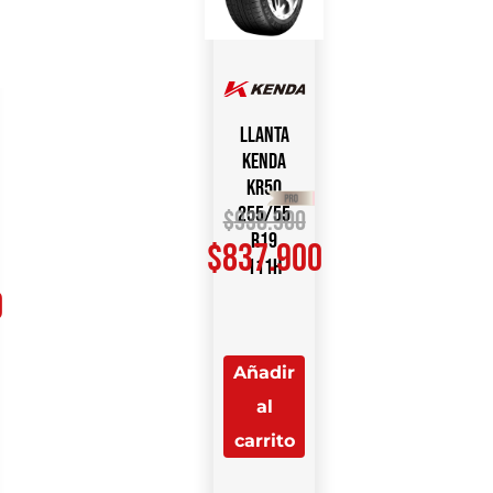
Llanta
KENDA
KR50
255/55
$
938.900
R19
$
837.900
111H
0
Añadir
al
carrito