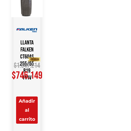
Llanta
FALKEN
CT60AS
255/55
$
1.547.214
R19
$
746.149
111V
Añadir
al
carrito