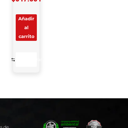
Añadir
al
carrito
Comparar
es de