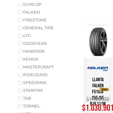
DUNLOP
FALKEN
FIRESTONE
GENERAL TIRE
GITI
GOODYEAR
HANKOOK
KENDA
MASTERCRAFT
RIDEGEARS
Llanta
SPEEDMAX
FALKEN
STARFIRE
F510SV
255/55
$
1.154.900
TAB
R19 111W
$
1.030.90
TORNEL