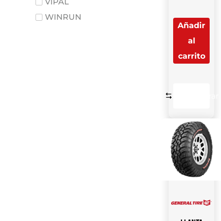
VIPAL
WINRUN
Añadir
al
carrito
Comparar