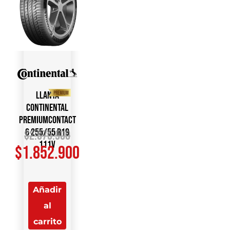
Llanta
CONTINENTAL
PremiumContact
6 255/55 R19
$
2.075.900
111V
$
1.852.900
Añadir
al
carrito