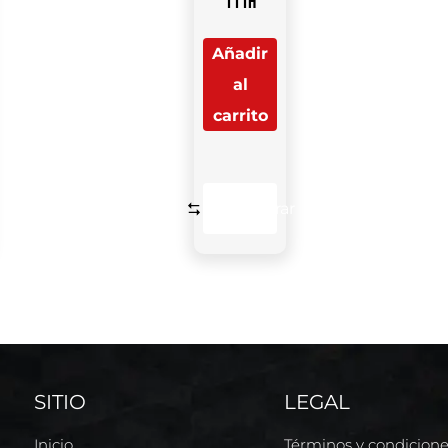
111H
Añadir
al
carrito
Comparar
SITIO
LEGAL
Inicio
Términos y condicion