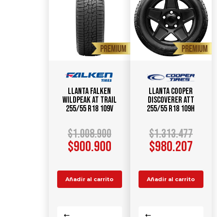
Llanta FALKEN
Llanta COOPER
WildPeak AT TRAIL
Discoverer ATT
255/55 R18 109V
255/55 R18 109H
$
1.008.900
$
1.313.477
$
900.900
$
980.207
Añadir al carrito
Añadir al carrito
Comparar
Comparar