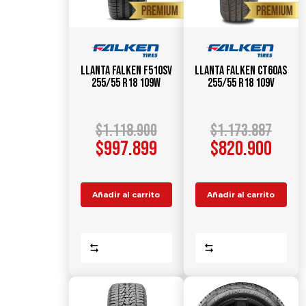
Llanta FALKEN F510SV
Llanta FALKEN CT60AS
255/55 R18 109W
255/55 R18 109V
$
1.118.900
$
1.173.887
$
997.899
$
820.900
Añadir al carrito
Añadir al carrito
Comparar
Comparar