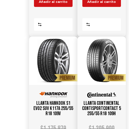
Añadir al carrito
Añadir al carrito
Comparar
Comparar
Llanta HANKOOK S1
Llanta CONTINENTAL
Evo2 SUV K117A 255/55
ContiSportContact 5
R18 109V
255/55 R18 109H
$
1.175.879
$
1.205.900