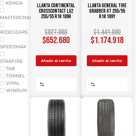
KENDA
Llanta CONTINENTAL
Llanta GENERAL TIRE
CrossContact LX2
Grabber GT 255/55
255/55 R18 109H
R18 109Y
MASTERCRAFT
$
827.880
$
1.441.080
RIDEGEARS
$
652.680
$
1.174.918
SPEEDMAX
STARFIRE
Añadir al carrito
Añadir al carrito
TAB
TORNEL
VIPAL
Comparar
Comparar
WINRUN