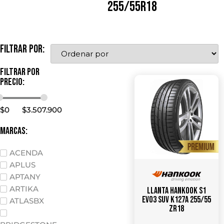
255/55R18
Filtrar por:
Filtrar por
precio:
$
0
$
3.507.900
marcas:
ACENDA
APLUS
APTANY
ARTIKA
Llanta HANKOOK S1
Evo3 SUV K127A 255/55
ATLASBX
ZR18