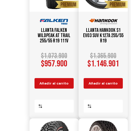
Llanta FALKEN
Llanta HANKOOK S1
WildPeak AT TRAIL
Evo3 SUV K127A 255/55
255/55 R19 111V
R19
$
1.073.900
$
1.365.900
$
957.900
$
1.146.901
Añadir al carrito
Añadir al carrito
Comparar
Comparar