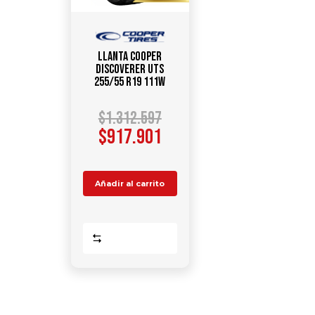
Llanta COOPER
DISCOVERER UTS
255/55 R19 111W
$
1.312.597
$
917.901
Añadir al carrito
Comparar