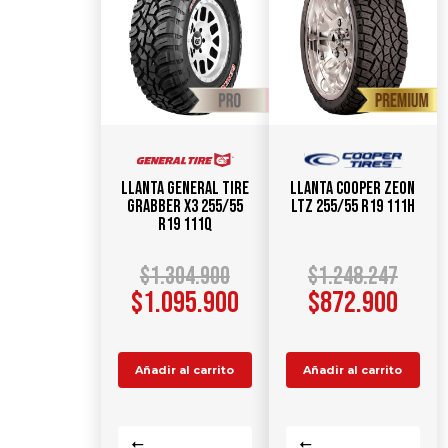
Llanta GENERAL TIRE
Llanta COOPER Zeon
GRABBER X3 255/55
LTZ 255/55 R19 111H
R19 111Q
$
1.304.900
$
1.248.247
$
1.095.900
$
872.900
Añadir al carrito
Añadir al carrito
Comparar
Comparar