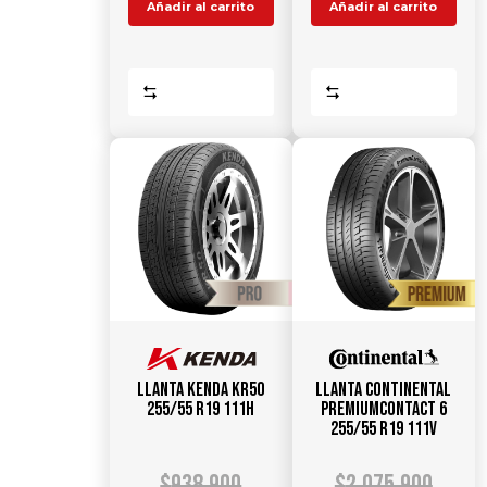
Añadir al carrito
Añadir al carrito
Comparar
Comparar
Llanta KENDA KR50
Llanta CONTINENTAL
255/55 R19 111H
PremiumContact 6
255/55 R19 111V
$
938.900
$
2.075.900