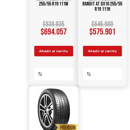
255/55 R19 111W
Bandit AT DX10 255/55
R19 111H
$
930.035
$
645.900
$
694.057
$
575.901
Añadir al carrito
Añadir al carrito
Comparar
Comparar