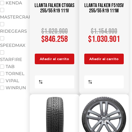
KENDA
Llanta FALKEN CT60AS
Llanta FALKEN F510SV
255/55 R19 111V
255/55 R19 111W
MASTERCRAFT
$
1.020.900
$
1.154.900
RIDEGEARS
$
846.258
$
1.030.901
SPEEDMAX
STARFIRE
Añadir al carrito
Añadir al carrito
TAB
TORNEL
VIPAL
Comparar
Comparar
WINRUN