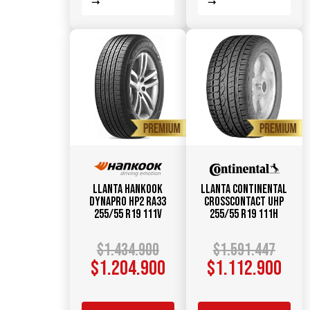
Llanta HANKOOK
Llanta CONTINENTAL
Dynapro HP2 RA33
CrossContact UHP
255/55 R19 111V
255/55 R19 111H
$
1.434.900
$
1.591.447
$
1.204.900
$
1.112.900