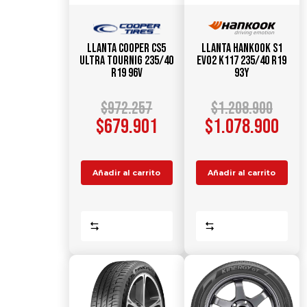
Llanta COOPER CS5
Llanta HANKOOK S1
Ultra Tournig 235/40
Evo2 K117 235/40 R19
R19 96V
93Y
$
972.257
$
1.208.900
$
679.901
$
1.078.900
Añadir al carrito
Añadir al carrito
Comparar
Comparar