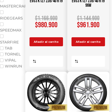
Evo3 K127 235/40 R19
Evo3 K127 235/40 R19
96W
MASTERCRAFT
$
1.166.900
$
1.144.900
RIDEGEARS
$
980.900
$
961.900
SPEEDMAX
STARFIRE
Añadir al carrito
Añadir al carrito
TAB
TORNEL
VIPAL
Comparar
Comparar
WINRUN