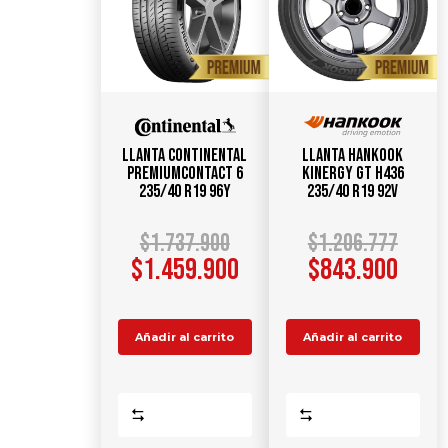
Llanta CONTINENTAL
Llanta HANKOOK
PremiumContact 6
Kinergy GT H436
235/40 R19 96Y
235/40 R19 92V
$
1.737.900
$
1.206.777
$
1.459.900
$
843.900
Añadir al carrito
Añadir al carrito
Comparar
Comparar