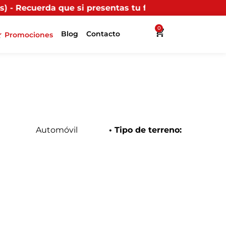
i presentas tu factura (física o digital) en uno de nu
0
Blog
Contacto
Promociones
Automóvil
• Tipo de terreno: