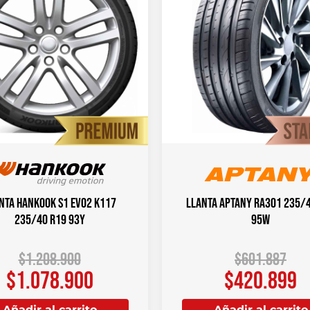
nta HANKOOK S1 Evo2 K117
Llanta APTANY RA301 235/
235/40 R19 93Y
95W
$
1.208.900
$
601.887
$
1.078.900
$
420.899
Añadir al carrito
Añadir al carrito