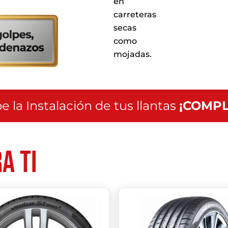
en
servicio
a
carreteras
nivel
secas
nacional
como
mojadas.
e la Instalación de tus llantas
¡COMPL
a ti