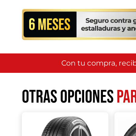
Con tu compra, recib
Otras opciones
par