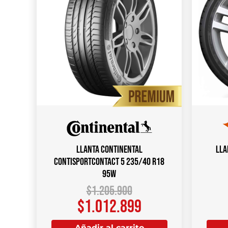
Llanta CONTINENTAL
Lla
ContiSportContact 5 235/40 R18
95W
$
1.205.900
$
1.012.899
Añadir al carrito