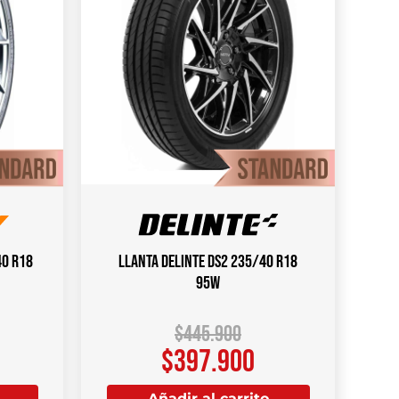
40 R18
Llanta DELINTE DS2 235/40 R18
95W
$
445.900
$
397.900
Añadir al carrito