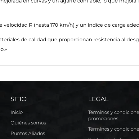
 mejorada en curvas y un agarre confiable, lo que mejora 
e velocidad R (hasta 170 km/h) y un índice de carga adec
teriales de calidad que proporcionan resistencia al desg
o.»
SITIO
LEGAL
Inicio
Términos y condicion
promociones
Quiénes somos
Términos y condicion
Puntos Aliados