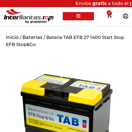
Envíos
gratis
a todo el país por 
0
Inicio
/
Baterias
/ Batería TAB EFB 27 1400 Start Stop
EFB Stop&Go