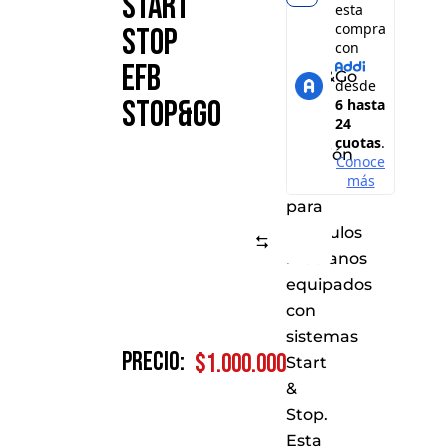
Start
Stop
Stop
EFB
EFB
Stop&Go
es
Stop&Go
la
elección
ideal
para
vehículos
Comparar
medianos
equipados
con
sistemas
Precio:
$
1.000.000
Start
&
Stop.
Esta