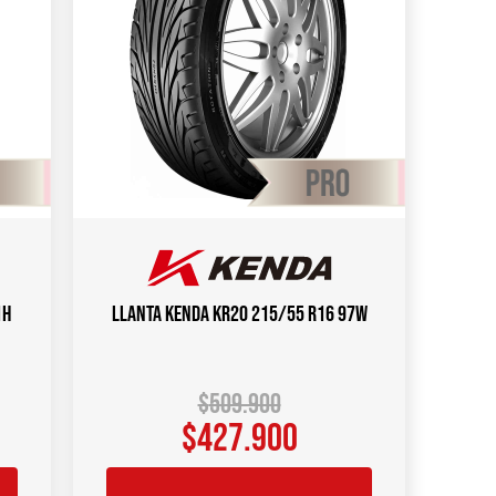
1H
Llanta KENDA KR20 215/55 R16 97W
$
509.900
$
427.900