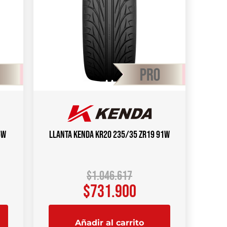
5W
Llanta KENDA KR20 235/35 ZR19 91W
$
1.046.617
$
731.900
Añadir al carrito