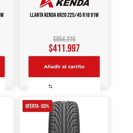
8W
Llanta KENDA KR20 225/45 R18 91W
$
854.316
$
411.997
Añadir al carrito
Comparar
OFERTA -30%