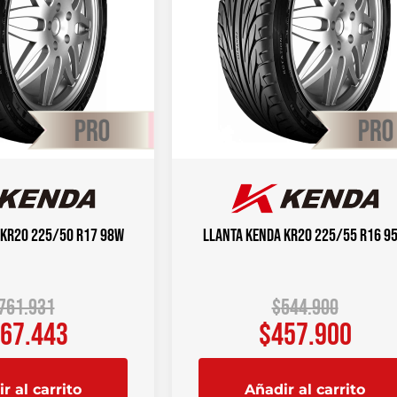
 KR20 225/50 R17 98W
Llanta KENDA KR20 225/55 R16 9
761.931
$
544.900
67.443
$
457.900
r al carrito
Añadir al carrito