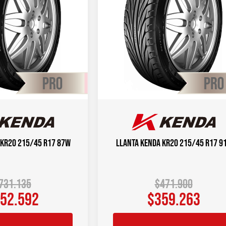
 KR20 215/45 R17 87W
Llanta KENDA KR20 215/45 R17 9
731.135
$
471.900
52.592
$
359.263