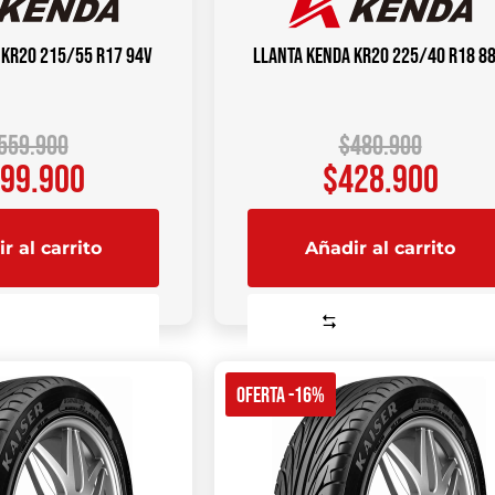
 KR20 215/55 R17 94V
Llanta KENDA KR20 225/40 R18 8
559.900
$
480.900
99.900
$
428.900
r al carrito
Añadir al carrito
Comparar
Comparar
OFERTA -16%