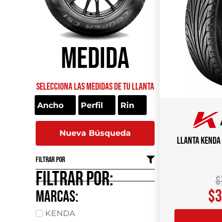
Medida
Selecciona las medidas de tu llanta
Nueva Búsqueda
Llanta KENDA
Filtrar por
Filtrar por:
$
$
3
marcas:
KENDA