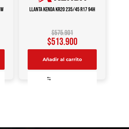
1W
Llanta KENDA KR20 235/45 R17 94H
$
575.901
$
513.900
Añadir al carrito
Comparar