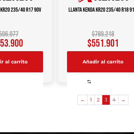
 KR20 235/40 R17 90V
Llanta KENDA KR20 235/40 R18 9
506.077
$
789.218
53.900
$
551.901
r al carrito
Añadir al carrito
Comparar
Comparar
←
1
2
3
4
→