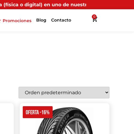
n uno de nuestros puntos propios, recibirás más benefi
0
Blog
Contacto
Promociones
OFERTA -16%