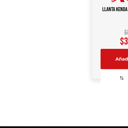
Llanta Kenda
$
$
3
Añadi