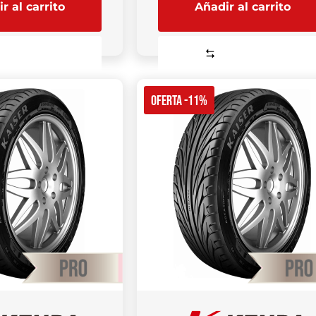
r al carrito
Añadir al carrito
Comparar
Comparar
OFERTA -11%