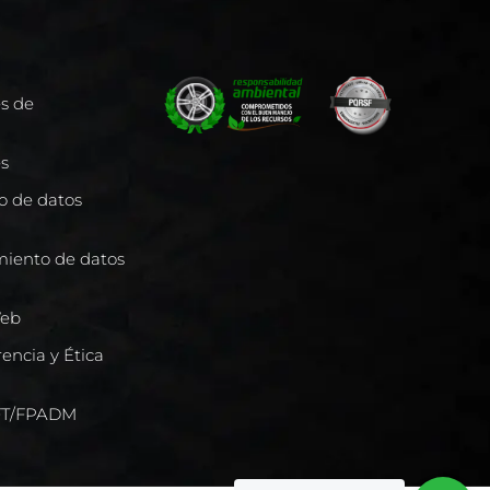
es de
es
to de datos
miento de datos
Web
encia y Ética
/FT/FPADM