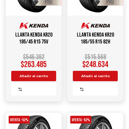
Llanta KENDA KR20
Llanta KENDA KR20
185/45 R15 75V
185/55 R15 82H
$
546.362
$
515.568
$
263.485
$
248.634
Añadir al carrito
Añadir al carrito
Comparar
Comparar
OFERTA -52%
OFERTA -52%