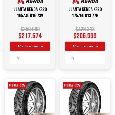
Llanta KENDA KR20
Llanta KENDA KR20
165/40 R16 73V
175/60 R13 77H
$
359.900
$
428.313
$
217.674
$
206.555
Añadir al carrito
Añadir al carrito
Comparar
Comparar
OFERTA -52%
OFERTA -52%