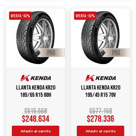
OFERTA -52%
OFERTA -52%
Llanta KENDA KR20
Llanta KENDA KR20
185/65 R15 88H
195/45 R15 78V
$
515.568
$
577.158
$
248.634
$
278.336
Añadir al carrito
Añadir al carrito