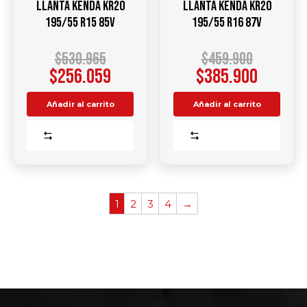
Llanta KENDA KR20
Llanta KENDA KR20
195/55 R15 85V
195/55 R16 87V
$
530.965
$
459.900
$
256.059
$
385.900
Añadir al carrito
Añadir al carrito
Comparar
Comparar
1
2
3
4
→