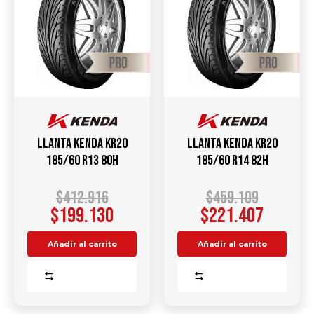
Llanta KENDA KR20
Llanta KENDA KR20
185/60 R13 80H
185/60 R14 82H
$
412.916
$
459.109
$
199.130
$
221.407
Añadir al carrito
Añadir al carrito
Comparar
Comparar