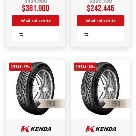
$
454.900
$
502.736
$
381.900
$
242.446
Añadir al carrito
Añadir al carrito
Comparar
Comparar
OFERTA -52%
OFERTA -16%