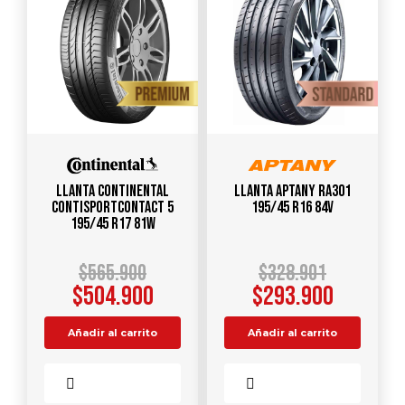
Llanta CONTINENTAL
Llanta APTANY RA301
ContiSportContact 5
195/45 R16 84V
195/45 R17 81W
$
565.900
$
328.901
$
504.900
$
293.900
Añadir al carrito
Añadir al carrito
Comparar
Comparar