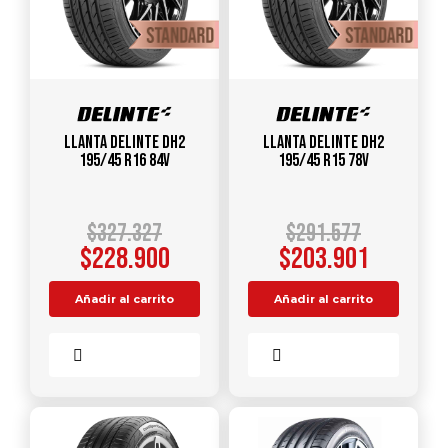
Llanta DELINTE DH2
Llanta DELINTE DH2
195/45 R16 84V
195/45 R15 78V
$
327.327
$
291.577
$
228.900
$
203.901
Añadir al carrito
Añadir al carrito
Comparar
Comparar