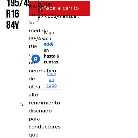
195/45
cuotas
KAISER
Añadir al carrito
de
R16
en
$77.626/mensual.
84V
su
medida
195/45
R16
es
un
neumático
de
ultra
alto
rendimiento
Comparar
diseñado
para
conductores
que