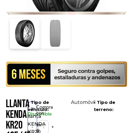
Llanta
• Tipo de
Automóvil
• Tipo de
Compra
La
vehículo:
terreno:
KENDA
con
Disponible
llanta
KR20
KENDA
en
-
+
6
KR20