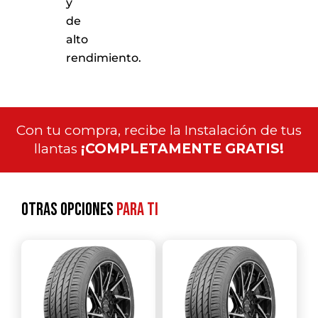
y
de
alto
rendimiento.
Con tu compra, recibe la Instalación de tus
llantas
¡COMPLETAMENTE GRATIS!
Otras opciones
para ti