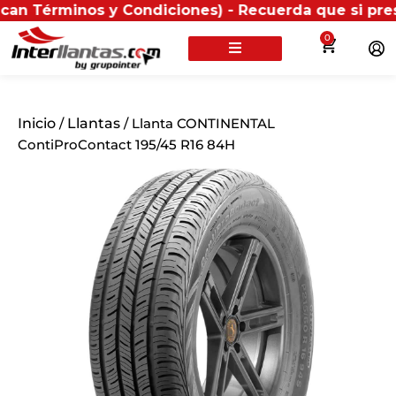
inos y Condiciones) - Recuerda que si presentas tu fa
0
Inicio
/
Llantas
/ Llanta CONTINENTAL
ContiProContact 195/45 R16 84H