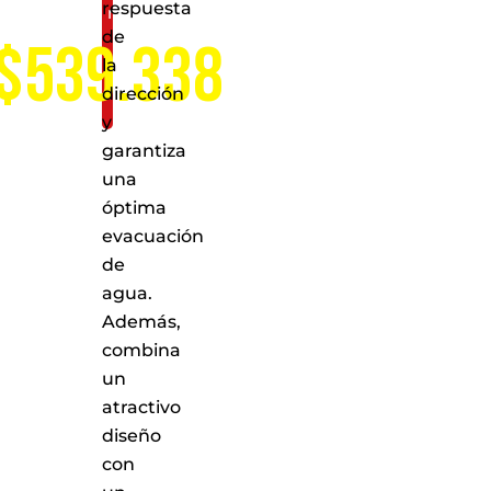
respuesta
nacional
de
$539.338
la
dirección
y
garantiza
una
óptima
evacuación
de
agua.
Además,
combina
un
atractivo
diseño
con