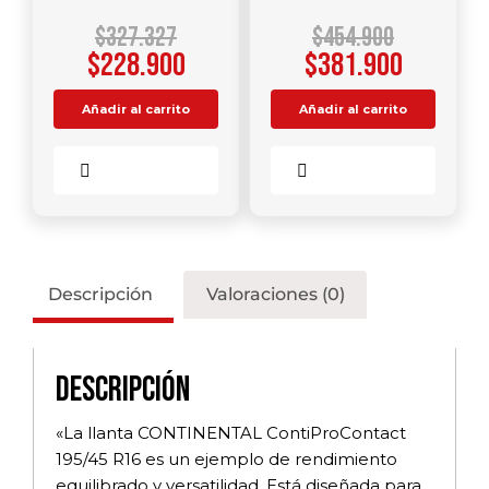
$
327.327
$
454.900
$
228.900
$
381.900
Añadir al carrito
Añadir al carrito
Comparar
Comparar
Descripción
Valoraciones (0)
Descripción
«La llanta CONTINENTAL ContiProContact
195/45 R16 es un ejemplo de rendimiento
equilibrado y versatilidad. Está diseñada para