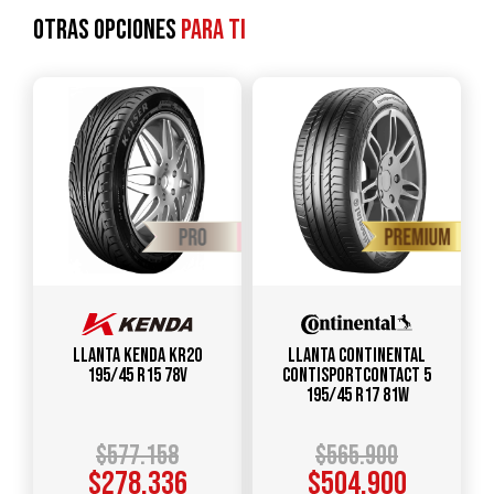
Otras opciones
para ti
Llanta KENDA KR20
Llanta CONTINENTAL
195/45 R15 78V
ContiSportContact 5
195/45 R17 81W
$
577.158
$
565.900
$
278.336
$
504.900