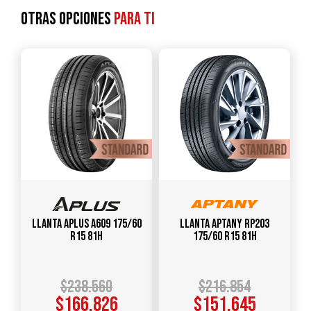
Otras opciones
para ti
Llanta APLUS A609 175/60
Llanta APTANY RP203
R15 81H
175/60 R15 81H
$
238.560
$
216.854
$
166.826
$
151.645