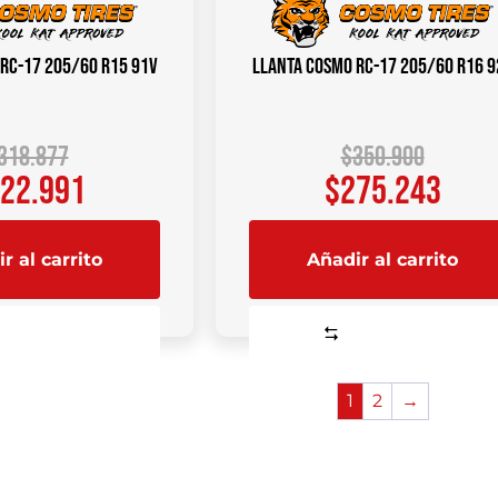
RC-17 205/60 R15 91V
Llanta COSMO RC-17 205/60 R16 9
318.877
$
350.900
22.991
$
275.243
r al carrito
Añadir al carrito
Comparar
Comparar
1
2
→