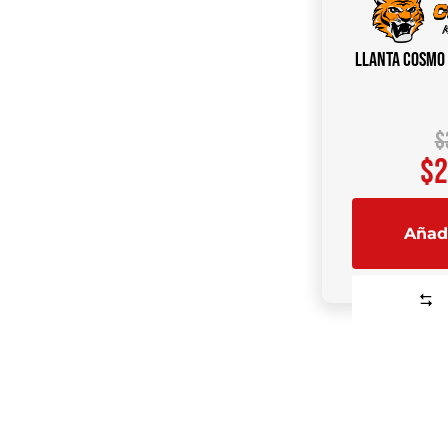
Llanta COSMO 
$
$
2
Añadi