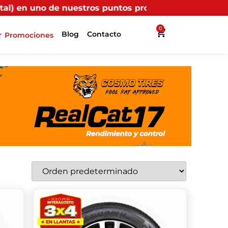
os puntos propios, recibirás más beneficios en Interll
0
Blog
Contacto
Promociones