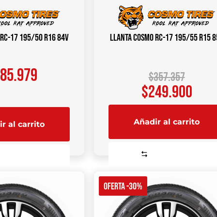
RC-17 195/50 R16 84V
Llanta COSMO RC-17 195/55 R15 8
85.979
$
357.357
$
249.900
Añadir al carrito
r al carrito
Comparar
Comparar
OFERTA -30%