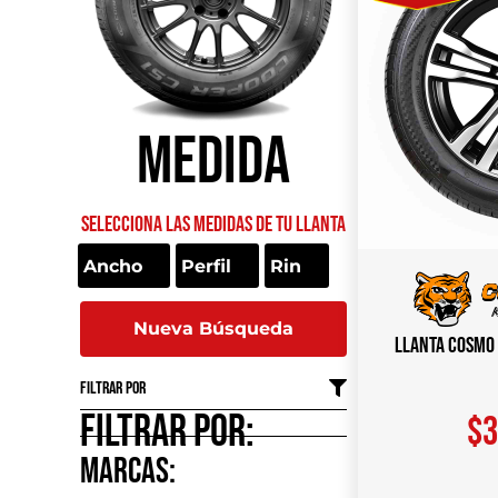
Medida
Selecciona las medidas de tu llanta
Nueva Búsqueda
Llanta COSMO 
Filtrar por
Filtrar por:
$
3
marcas: