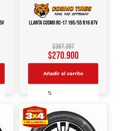
5V
Llanta COSMO RC-17 195/55 R16 87V
$
387.387
$
270.900
Añadir al carrito
Comparar