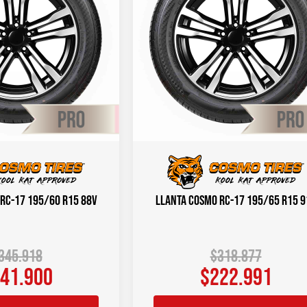
RC-17 195/60 R15 88V
Llanta COSMO RC-17 195/65 R15 9
345.918
$
318.877
41.900
$
222.991