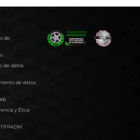
es de
es
to de datos
miento de datos
Web
encia y Ética
/FT/FPADM