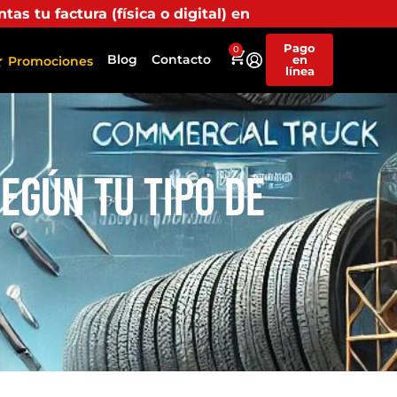
gital) en uno de nuestros puntos propios, recibirás má
Pago
0
Blog
Contacto
en
Promociones
línea
egún tu Tipo de