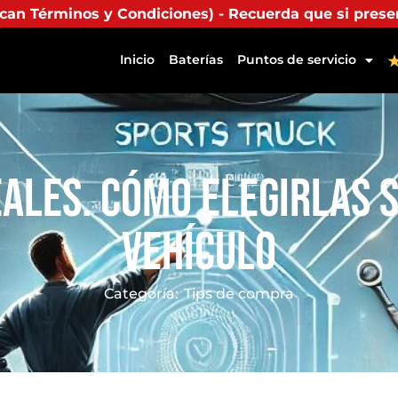
s) - Recuerda que si presentas tu factura (física o di
Inicio
Baterías
Puntos de servicio
eales. Cómo Elegirlas S
Vehículo
Categoría:
Tips de compra