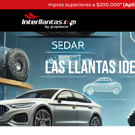
s superiores a $200.000*
(Aplican Términos y Condicione
Las Llantas Id