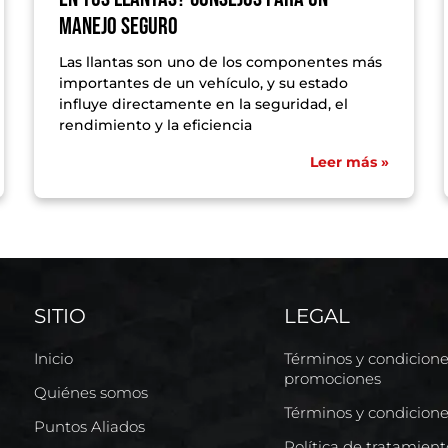
manejo seguro
Las llantas son uno de los componentes más
importantes de un vehículo, y su estado
influye directamente en la seguridad, el
rendimiento y la eficiencia
Leer más »
SITIO
LEGAL
Inicio
Términos y condicion
promociones
Quiénes somos
Términos y condicion
Puntos Aliados
Política de tratamien