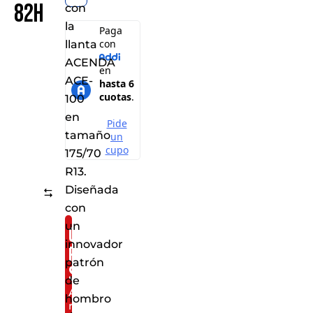
82H
con
la
llanta
ACENDA
ACE-
100
en
tamaño
175/70
R13.
Diseñada
Comparar
con
un
Consíguelo
innovador
por
patrón
solo:
de
Al
hombro
realizar