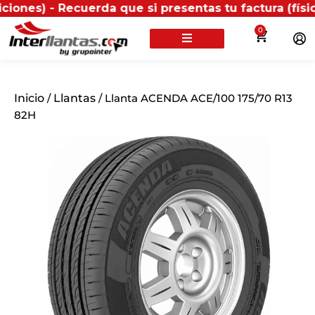
 Recuerda que si presentas tu factura (física o digi
0
Inicio
/
Llantas
/ Llanta ACENDA ACE/100 175/70 R13
82H