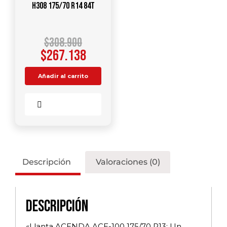
H308 175/70 R14 84T
$
308.900
$
267.138
Añadir al carrito
Comparar
Descripción
Valoraciones (0)
Descripción
«Llanta ACENDA ACE-100 175/70 R13: Un