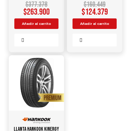
$
377.378
$
160.449
$
263.900
$
124.379
Añadir al carrito
Añadir al carrito
Comparar
Comparar
Llanta HANKOOK Kinergy