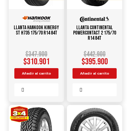
Llanta HANKOOK Kinergy
Llanta CONTINENTAL
ST H735 175/70 R14 84T
PowerContact 2 175/70
R14 84T
$
347.900
$
442.900
$
310.901
$
395.900
Añadir al carrito
Añadir al carrito
Comparar
Comparar