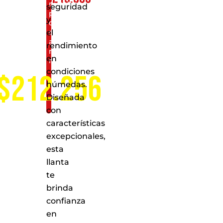
nuestros
seguridad
puntos
y
de
servicio
el
a
rendimiento
nivel
en
nacional
condiciones
$212.256
húmedas.
Diseñada
con
características
excepcionales,
esta
llanta
te
brinda
confianza
en