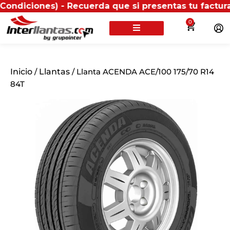
es) - Recuerda que si presentas tu factura (física o
0
Inicio
/
Llantas
/ Llanta ACENDA ACE/100 175/70 R14
84T