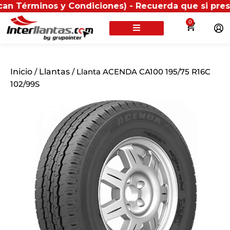
minos y Condiciones) - Recuerda que si presentas tu f
0
Inicio
/
Llantas
/ Llanta ACENDA CA100 195/75 R16C
102/99S