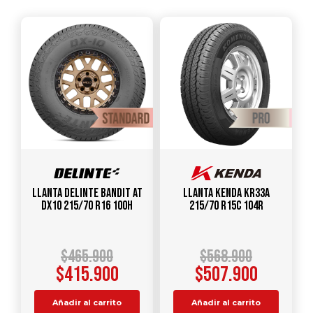
Llanta DELINTE Bandit AT
Llanta KENDA KR33A
DX10 215/70 R16 100H
215/70 R15C 104R
$
465.900
$
568.900
$
415.900
$
507.900
Añadir al carrito
Añadir al carrito