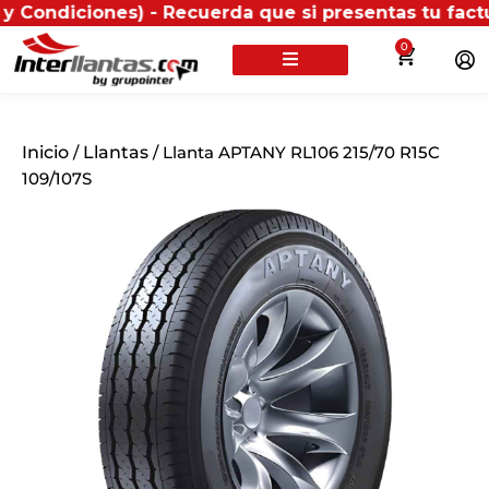
iones) - Recuerda que si presentas tu factura (físic
0
Inicio
/
Llantas
/ Llanta APTANY RL106 215/70 R15C
109/107S