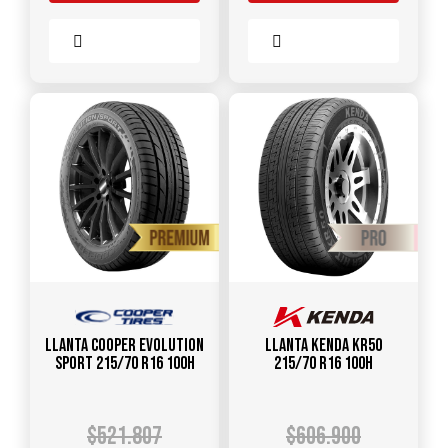
Comparar
Comparar
Llanta COOPER Evolution
Llanta KENDA KR50
Sport 215/70 R16 100H
215/70 R16 100H
$
521.807
$
606.900