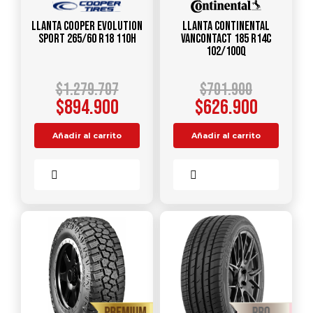
Llanta COOPER EVOLUTION
Llanta CONTINENTAL
SPORT 265/60 R18 110H
VANCONTACT 185 R14C
102/100Q
$
1.279.707
$
701.900
$
894.900
$
626.900
Añadir al carrito
Añadir al carrito
Comparar
Comparar