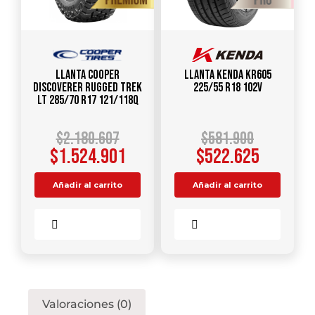
Llanta COOPER
Llanta KENDA KR605
DISCOVERER RUGGED TREK
225/55 R18 102V
LT 285/70 R17 121/118Q
$
2.180.607
$
581.900
$
1.524.901
$
522.625
Añadir al carrito
Añadir al carrito
Comparar
Comparar
Valoraciones (0)