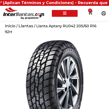
an Términos y Condiciones) - Recuerda que si present
0
Inicio
/
Llantas
/ Llanta Aptany RU042 205/60 R16
92H