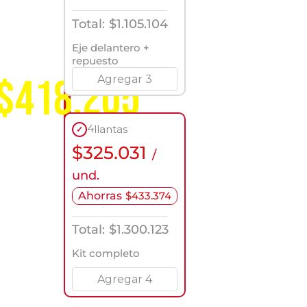
de
servicio
Total:
$
1.105.104
a
nivel
Eje delantero +
nacional
repuesto
$418.205
Agregar 3
4
llantas
✓
$
325.031
/
und.
Ahorras
$
433.374
Total:
$
1.300.123
Kit completo
Agregar 4