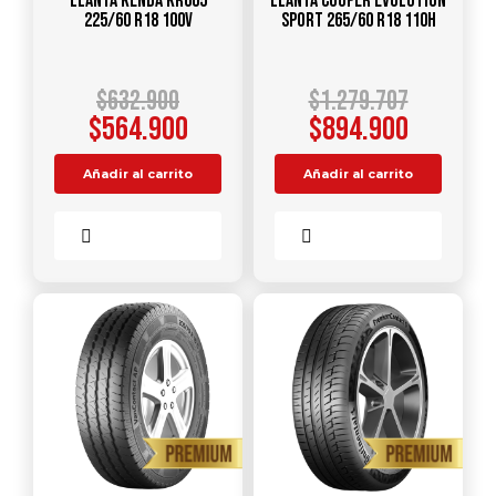
Llanta KENDA KR605
Llanta COOPER EVOLUTION
225/60 R18 100V
SPORT 265/60 R18 110H
$
632.900
$
1.279.707
$
564.900
$
894.900
Añadir al carrito
Añadir al carrito
Comparar
Comparar