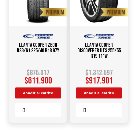
Llanta COOPER ZEON
Llanta COOPER
RS3/G1 225/40 R18 97Y
DISCOVERER UTS 255/55
R19 111W
$
875.017
$
1.312.597
$
611.900
$
917.901
Añadir al carrito
Añadir al carrito
Comparar
Comparar