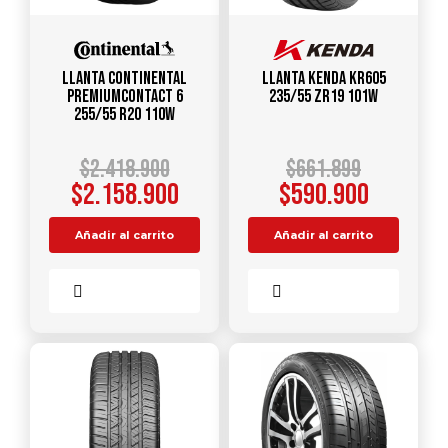
Llanta CONTINENTAL
Llanta KENDA KR605
PREMIUMCONTACT 6
235/55 ZR19 101W
255/55 R20 110W
$
2.418.900
$
661.899
$
2.158.900
$
590.900
Añadir al carrito
Añadir al carrito
Comparar
Comparar