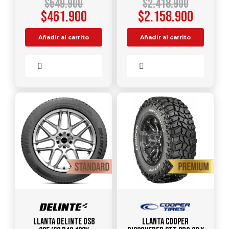
$
549.900
$
2.418.900
$
461.900
$
2.158.900
Añadir al carrito
Añadir al carrito
Comparar
Comparar
Llanta DELINTE DS8
Llanta COOPER