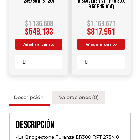
285/60 R18 120V
DISCOVERER STT PRO 30 X
9.50 R15 104Q
$
1.136.608
$
1.169.671
$
548.133
$
817.951
Añadir al carrito
Añadir al carrito
Comparar
Comparar
Descripción
Valoraciones (0)
Descripción
«La Bridgestone Turanza ER300 RFT 275/40