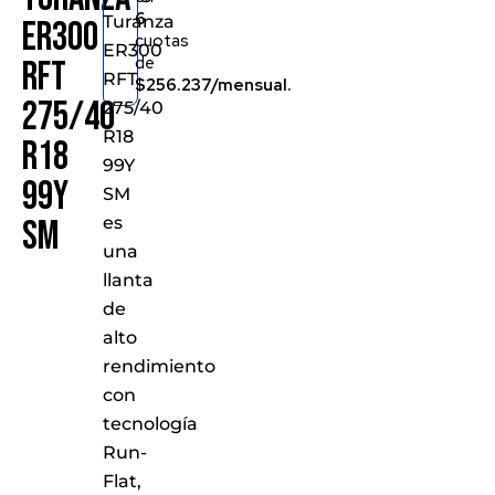
6
Turanza
ER300
cuotas
ER300
de
RFT
RFT
$256.237/mensual.
275/40
275/40
R18
R18
99Y
99Y
SM
es
SM
una
llanta
de
alto
rendimiento
con
tecnología
Run-
Flat,