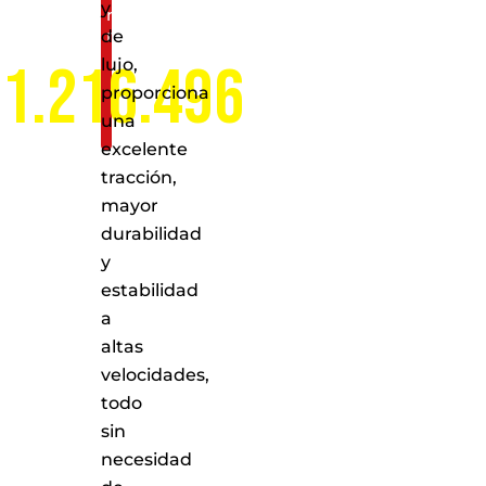
y
nivel
nacional
de
1.216.496
lujo,
proporciona
una
excelente
tracción,
mayor
durabilidad
y
estabilidad
a
altas
velocidades,
todo
sin
necesidad