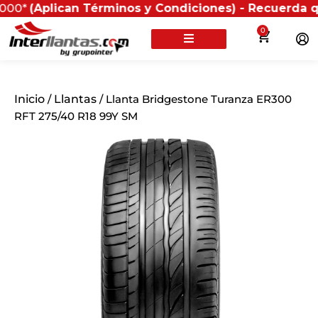
can Términos y Condiciones) - Recuerda que si present
0
Inicio
/
Llantas
/ Llanta Bridgestone Turanza ER300
RFT 275/40 R18 99Y SM