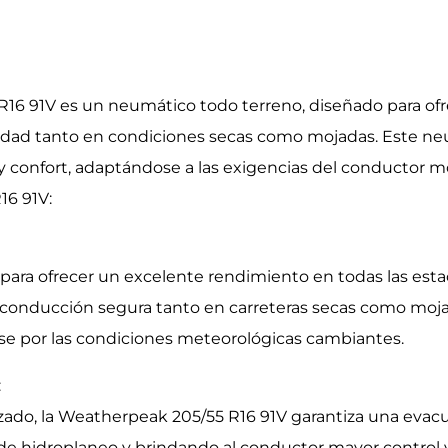
R16 91V es un neumático todo terreno, diseñado para of
ilidad tanto en condiciones secas como mojadas. Este ne
 y confort, adaptándose a las exigencias del conductor mo
16 91V:
ara ofrecer un excelente rendimiento en todas las est
onducción segura tanto en carreteras secas como mojadas
se por las condiciones meteorológicas cambiantes.
:
do, la Weatherpeak 205/55 R16 91V garantiza una evacuac
de hidroplaneo y brindando al conductor mayor control y