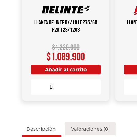
Llanta DELINTE DX/10 LT 275/60
Llan
R20 123/120S
$
1.220.900
$
1.089.900
Añadir al carrito
Comparar
Descripción
Valoraciones (0)