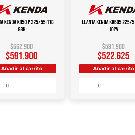
ta KENDA KR50 P 225/55 R18
Llanta KENDA KR605 225/5
98H
102V
$
662.900
$
581.900
$
591.900
$
522.625
Añadir al carrito
Añadir al carrito
Comparar
Comparar