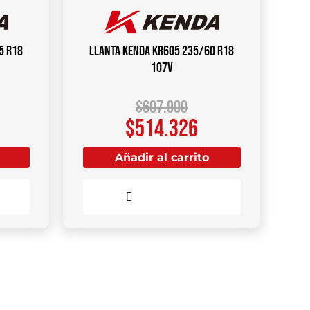
5 R18
Llanta KENDA KR605 235/60 R18
107V
$
607.900
$
514.326
Añadir al carrito
Comparar