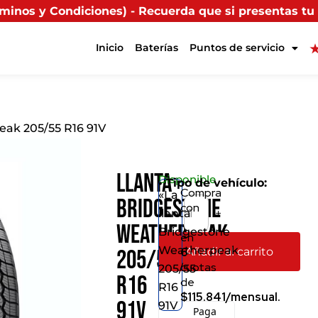
uerda que si presentas tu factura (física o digital) e
Inicio
Baterías
Puntos de servicio
eak 205/55 R16 91V
Llanta
Disponible
• Tipo de vehículo:
Compra
«La
Bridgestone
con
llanta
-
+
Weatherpeak
Bridgestone
en
Weatherpeak
Añadir al carrito
6
205/55
cuotas
205/55
R16
de
R16
$115.841/mensual.
91V
91V