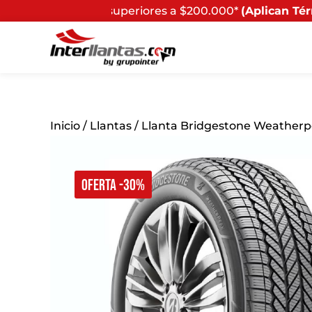
ores a $200.000*
(Aplican Términos y Condiciones) - Rec
Inicio
/
Llantas
/ Llanta Bridgestone Weatherp
OFERTA -30%