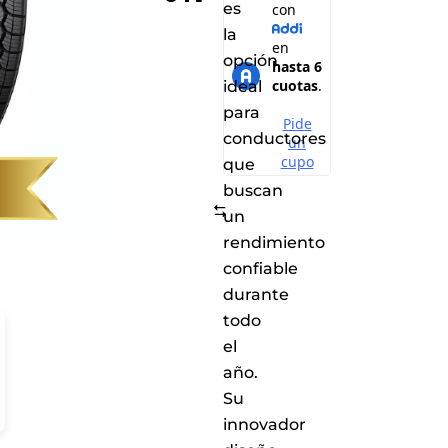
es
la
opción
ideal
para
conductores
que
buscan
Comparar
un
rendimiento
confiable
durante
todo
el
año.
Su
innovador