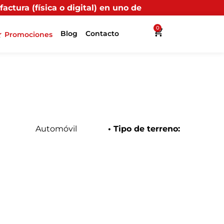
n uno de nuestros puntos propios, recibirás más benef
0
Blog
Contacto
Promociones
Automóvil
• Tipo de terreno: