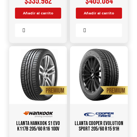
$
335.982
$
405.084
Añadir al carrito
Añadir al carrito
Comparar
Comparar
Llanta HANKOOK S1 Evo
Llanta COOPER Evolution
K117B 205/60 R16 100V
Sport 205/60 R15 91H