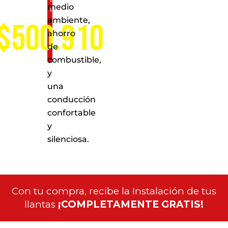
medio
nacional
ambiente,
$500.910
ahorro
de
combustible,
y
una
conducción
confortable
y
silenciosa.
Con tu compra, recibe la Instalación de tus
llantas
¡COMPLETAMENTE GRATIS!