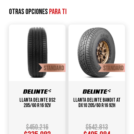
Otras opciones
para ti
Llanta DELINTE DS2
Llanta DELINTE Bandit AT
205/60 R16 92V
DX10 205/60 R16 92H
$
450.216
$
542.813