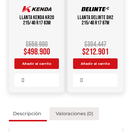
Llanta KENDA KR20
Llanta DELINTE DH2
215/40 R17 83W
215/40 R17 87W
$
558.900
$
304.447
$
498.900
$
212.901
Añadir al carrito
Añadir al carrito
Comparar
Comparar
Descripción
Valoraciones (0)