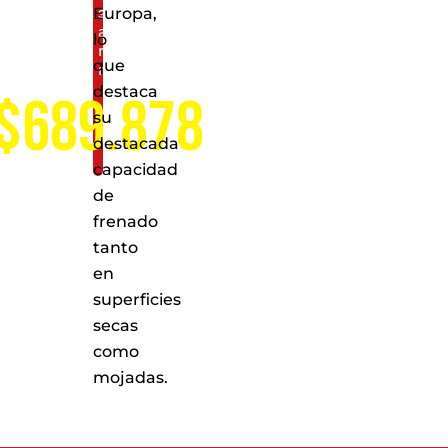
servicio
Europa,
a
lo
nivel
que
nacional
destaca
$689.878
su
destacada
capacidad
de
frenado
tanto
en
superficies
secas
como
mojadas.