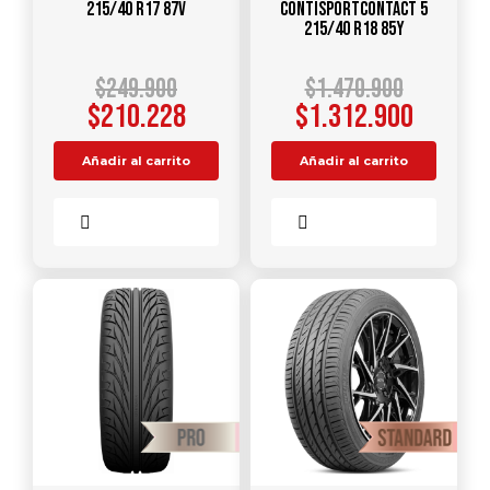
215/40 R17 87V
ContiSportContact 5
215/40 R18 85Y
$
249.900
$
1.470.900
$
210.228
$
1.312.900
Añadir al carrito
Añadir al carrito
Comparar
Comparar