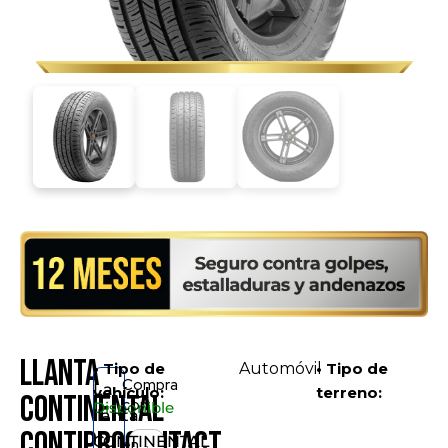
Llanta
• Tipo de
Automóvil
• Tipo de
Compra
La
vehículo:
terreno:
CONTINENTAL
con
Disponible
llanta
ContiProContact
CONTINENTAL
en