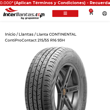
plican Términos y Condiciones) - Recuerda que si pre
0
Inicio
/
Llantas
/ Llanta CONTINENTAL
ContiProContact 215/55 R16 93H