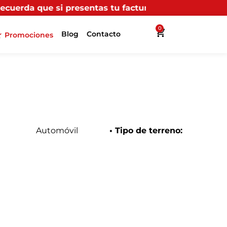
resentas tu factura (física o digital) en uno de nuest
0
Blog
Contacto
Promociones
Automóvil
• Tipo de terreno: