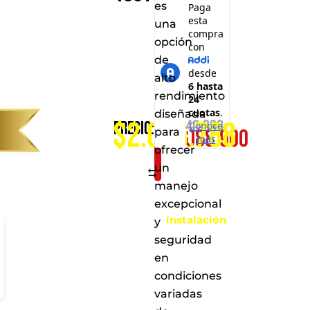
es
una
opción
de
alto
rendimiento
Consíguelo
diseñada
$2.015.788
$
2.340.900
Precio:
$
2.088.900
por
para
ofrecer
solo:
un
Comparar
Al
manejo
realizar
excepcional
la
instalación
y
en
seguridad
cualquiera
en
de
nuestros
condiciones
puntos
variadas
de