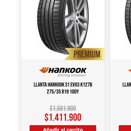
Llanta HANKOOK S1 Evo3 K127B
Llan
275/35 R19 100Y
$
1.581.900
$
1.411.900
Añadir al carrito