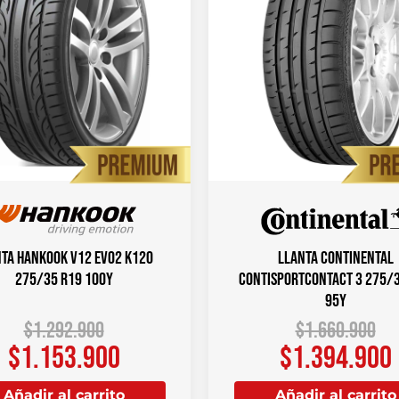
ta HANKOOK V12 Evo2 K120
Llanta CONTINENTAL
275/35 R19 100Y
ContiSportContact 3 275/
95Y
$
1.292.900
$
1.660.900
$
1.153.900
$
1.394.900
Añadir al carrito
Añadir al carrito