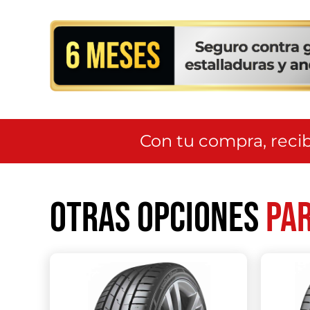
Con tu compra, recib
Otras opciones
par