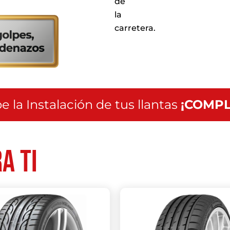
de
servicio
a
la
nivel
carretera.
nacional
e la Instalación de tus llantas
¡COMPL
a ti