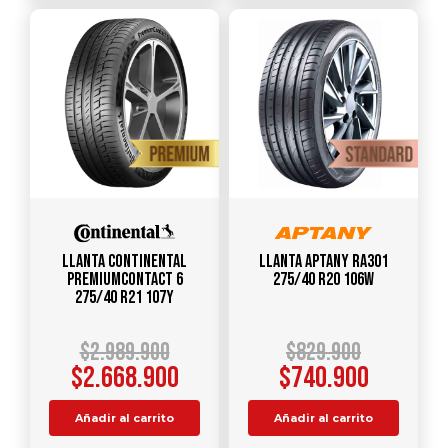
Llanta CONTINENTAL
Llanta APTANY RA301
PremiumContact 6
275/40 R20 106W
275/40 R21 107Y
$
2.989.900
$
829.900
$
2.668.900
$
740.900
Añadir al carrito
Añadir al carrito