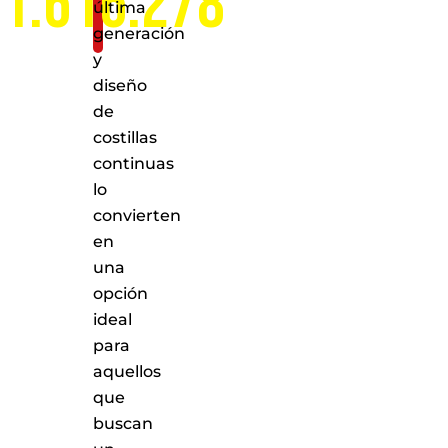
1.616.278
última
generación
y
diseño
de
costillas
continuas
lo
convierten
en
una
opción
ideal
para
aquellos
que
buscan