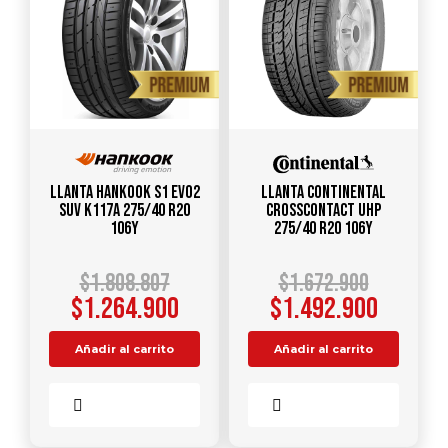
Llanta HANKOOK S1 Evo2
Llanta CONTINENTAL
SUV K117A 275/40 R20
CROSSCONTACT UHP
106Y
275/40 R20 106Y
$
1.808.807
$
1.672.900
$
1.264.900
$
1.492.900
Añadir al carrito
Añadir al carrito
Comparar
Comparar