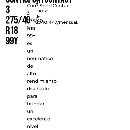
6
ContiSportContact
3
cuotas
3
de
275/40
275/40
$340.447/mensual.
R18
R18
99Y
99Y
es
un
neumático
de
alto
rendimiento
diseñado
para
brindar
un
excelente
nivel